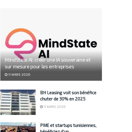
MindState AI: créer une IA souveraine et
sur mesure pour les entreprises
11 MARS 2026
BH Leasing voit son bénéfice
chuter de 30% en 2025
11 MARS 2026
PME et startups tunisiennes,
bénéficiez d’un