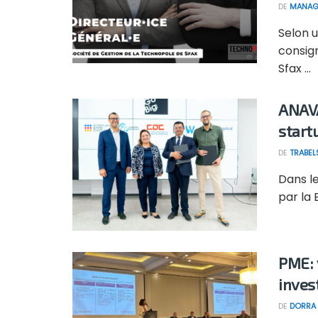
DE
MANAG
Selon 
consign
Sfax ...
ANAVA
start
DE
TRABEL
Dans le
par la 
PME: v
inves
DE
DORRA 