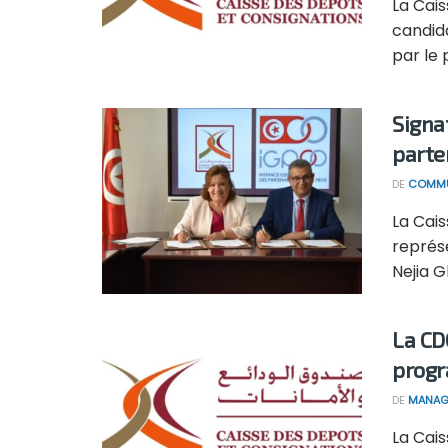
La Cai
candid
par le p
Signa
parte
DE
COMMU
La Cai
représ
Nejia G
La CD
prog
DE
MANAG
La Cai