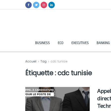
BUSINESS
ECO
EXECUTIVES
BANKING
Accueil
Tag
cdc tunisie
Étiquette :
cdc tunisie
Appel
direc
Techn