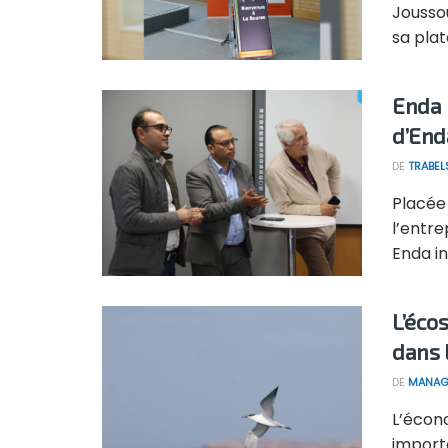
Joussou
sa plat
Enda 
d’Enda
DE
TRABEL
Placée
l’entr
Enda in
L’éco
dans 
DE
MANAG
L’écon
import