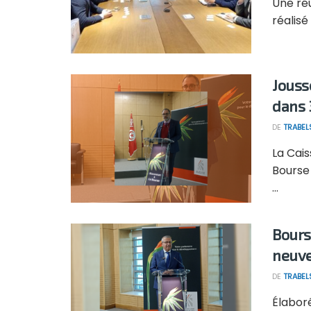
Une réu
réalisé
Jouss
dans 
DE
TRABEL
La Cais
Bourse 
...
Bours
neuv
DE
TRABEL
Élabor