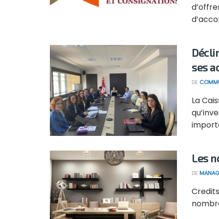
d’offr
d’acco
Décli
ses ac
DE
COMMU
La Cai
qu’inve
importa
Les n
DE
MANAG
Credit
nombreu