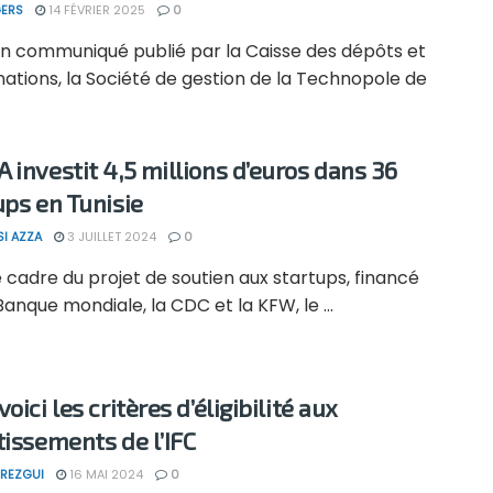
ERS
14 FÉVRIER 2025
0
un communiqué publié par la Caisse des dépôts et
ations, la Société de gestion de la Technopole de
 investit 4,5 millions d’euros dans 36
ups en Tunisie
SI AZZA
3 JUILLET 2024
0
 cadre du projet de soutien aux startups, financé
Banque mondiale, la CDC et la KFW, le ...
oici les critères d’éligibilité aux
tissements de l’IFC
REZGUI
16 MAI 2024
0