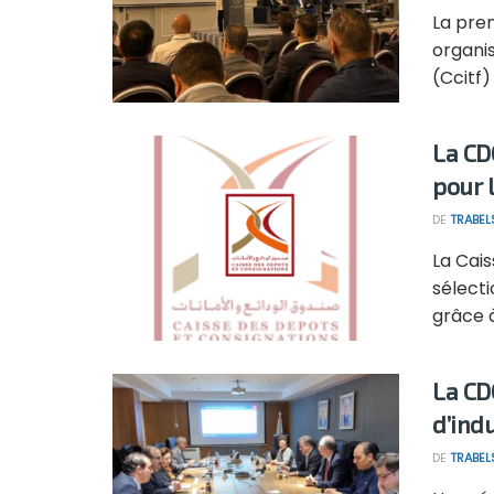
La pre
organi
(Ccitf)
La CD
pour 
DE
TRABEL
La Cai
sélect
grâce à
La CD
d’ind
DE
TRABEL