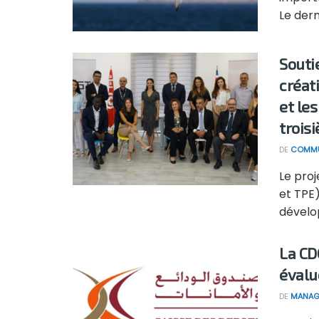
Le dern
Souti
créat
et le
trois
DE
COMMU
Le pro
et TPE)
dévelo
La CD
évalu
DE
MANAG