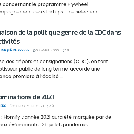
es concernant le programme Flywheel
mpagnement des startups. Une sélection ...
naison de la politique genre de la CDC dans
tivités
NIQUÉ DE PRESSE
27 AVRIL 2022
0
sse des dépôts et consignations (CDC), en tant
stisseur public de long terme, accorde une
nce première à l’égalité ...
ominations de 2021
ERS
28 DÉCEMBRE 2021
0
s : Homify L’année 2021 aura été marquée par de
x événements : 25 juillet, pandémie, ...