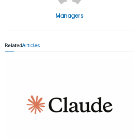
Managers
Related
Articles