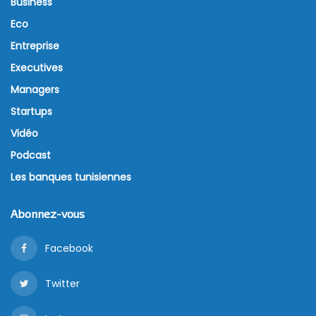
pourrait modifier la formule qu’elle utilise pour
calculer ses taxes à l’exportation sur les céréales en
cas de forte croissance des prix sur le marché
mondial, a déclaré mercredi son ministre de
l’Agriculture Dmitri Patrushev lors d’une réunion
gouvernementale.
Une telle mesure pourrait avoir un impact direct sur
la Tunisie puisque la Russie est l’un des plus
importants exportateurs de céréales pour la Tunisie.
En 2019, par exemple, les importations de la Tunisie
en blé russe ont atteint les 18.6 millions de dollars.
La Russie est également le principal fournisseur de
blé pour les autres pays du Moyen-Orient et de
l’Afrique. Le pays avait mis en place son système de
taxation basé sur une formule pour les exportations
de céréales à partir de juin, dans le cadre de