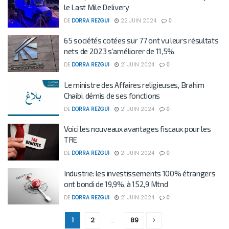
le Last Mile Delivery
DE
DORRA REZGUI
22 JUIN 2024
0
65 sociétés cotées sur 77 ont vu leurs résultats
nets de 2023 s’améliorer de 11,5%
DE
DORRA REZGUI
21 JUIN 2024
0
Le ministre des Affaires religieuses, Brahim
Chaibi, démis de ses fonctions
DE
DORRA REZGUI
21 JUIN 2024
0
Voici les nouveaux avantages fiscaux pour les
TRE
DE
DORRA REZGUI
21 JUIN 2024
0
Industrie: les investissements 100% étrangers
ont bondi de 19,9%, à 152,9 Mtnd
DE
DORRA REZGUI
21 JUIN 2024
0
1
2
…
89