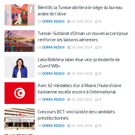
Bientôt, la Tunisie abritera le siège du bureau
arabe de l’olive
DE
DORRA REZGUI
29 JUIN 2024
0
Tunisie-Sultanat d’Oman: un nouvel accord pour
renforcer les liaisons aériennes
DE
DORRA REZGUI
29 JUIN 2024
0
Leila Belkhiria Jaber élue vice-présidente de
«ComFWB»
DE
DORRA REZGUI
28 JUIN 2024
0
Avec 62 médailles d’or à Miami, l’huile d’olive
tunisienne excelle encore à l’international
DE
DORRA REZGUI
25 JUIN 2024
0
Concours BCT: voici la liste des candidats
présélectionnés
DE
DORRA REZGUI
25 JUIN 2024
0