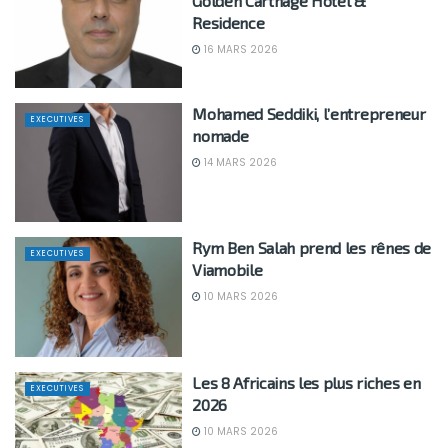
Golden Carthage Hotel &
Residence
16 MARS 2026
Mohamed Seddiki, l’entrepreneur
EXECUTIVES
nomade
14 MARS 2026
Rym Ben Salah prend les rênes de
EXECUTIVES
Viamobile
10 MARS 2026
Les 8 Africains les plus riches en
EXECUTIVES
2026
10 MARS 2026