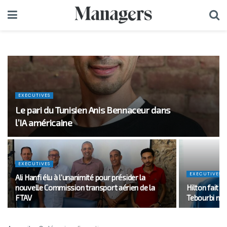
EXECUTIVES
Le pari du Tunisien Anis Bennaceur dans
l’IA américaine
EXECUTIVES
EXECUTIVES
Ali Hanfi élu à l’unanimité pour présider la
nouvelle Commission transport aérien de la
Hilton fait 
FTAV
Tebourbi n