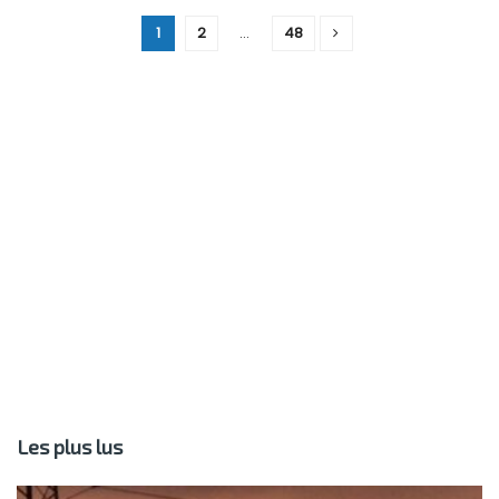
1
2
…
48
Les plus lus