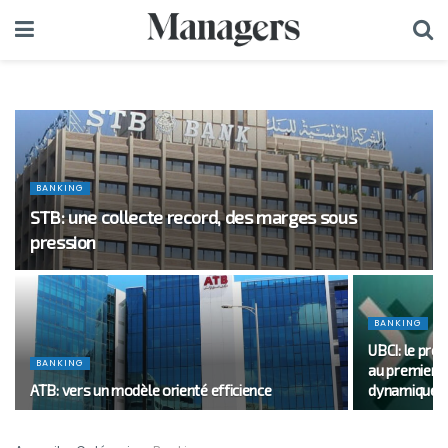
BANKING
STB: une collecte record, des marges sous
pression
BANKING
UBCI: le pro
BANKING
au premier 
ATB: vers un modèle orienté efficience
dynamique c