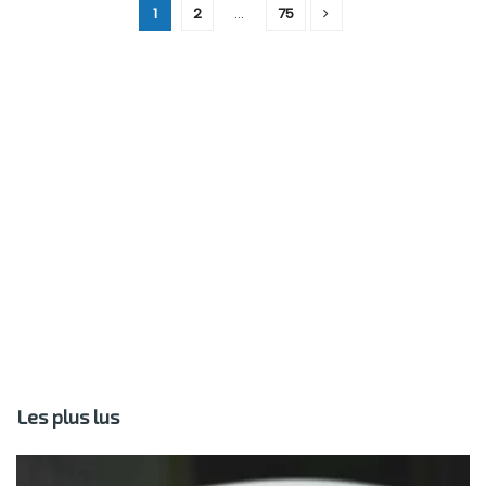
1
2
…
75
Les plus lus