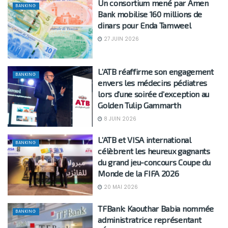
Un consortium mené par Amen
BANKING
Bank mobilise 160 millions de
dinars pour Enda Tamweel
27 JUIN 2026
L’ATB réaffirme son engagement
BANKING
envers les médecins pédiatres
lors d’une soirée d’exception au
Golden Tulip Gammarth
8 JUIN 2026
L’ATB et VISA international
BANKING
célèbrent les heureux gagnants
du grand jeu-concours Coupe du
Monde de la FIFA 2026
20 MAI 2026
TFBank: Kaouthar Babia nommée
BANKING
administratrice représentant