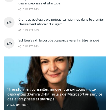
des entreprises et startups
0 PARTAGES
Grandes écoles: trois prépas tunisiennes dans le premier
classement africain du Figaro
0 PARTAGES
Sidi Bou Saïd : le port de plaisance va enfin être rénové
0 PARTAGES
“Transformer, conseiller, innover”: le parcours multi-
casquettes d’Amira Dkhil Turlais de Microsoft au service
des entreprises et startups
14 MARS 2026