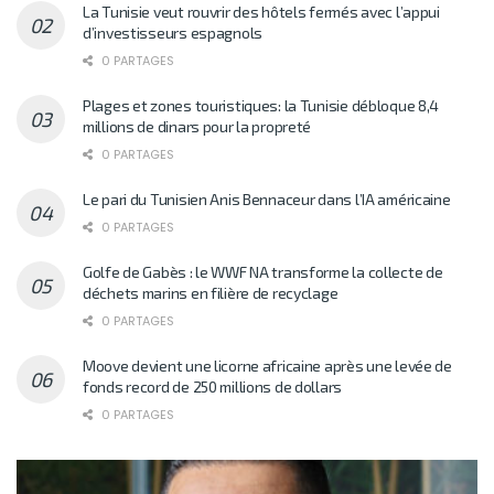
La Tunisie veut rouvrir des hôtels fermés avec l’appui
d’investisseurs espagnols
0 PARTAGES
Plages et zones touristiques: la Tunisie débloque 8,4
millions de dinars pour la propreté
0 PARTAGES
Le pari du Tunisien Anis Bennaceur dans l’IA américaine
0 PARTAGES
Golfe de Gabès : le WWF NA transforme la collecte de
déchets marins en filière de recyclage
0 PARTAGES
Moove devient une licorne africaine après une levée de
fonds record de 250 millions de dollars
0 PARTAGES