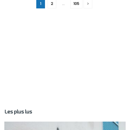
1
2
…
105
Les plus lus