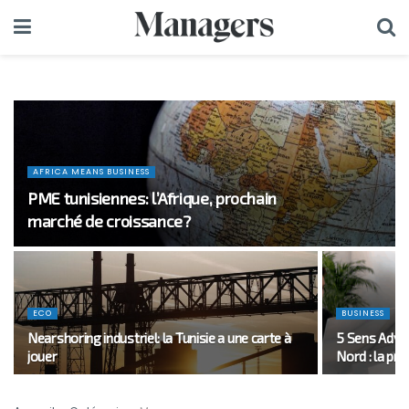
AFRICA MEANS BUSINESS
PME tunisiennes: l’Afrique, prochain
marché de croissance?
ECO
BUSINESS
Nearshoring industriel: la Tunisie a une carte à
5 Sens Adver
jouer
Nord : la pro