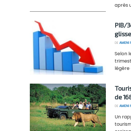
après u
PIB/3
gliss
DE
AMENI 
Selon 
trimest
légère 
Touri
de 16
DE
AMENI 
Un rap
touris