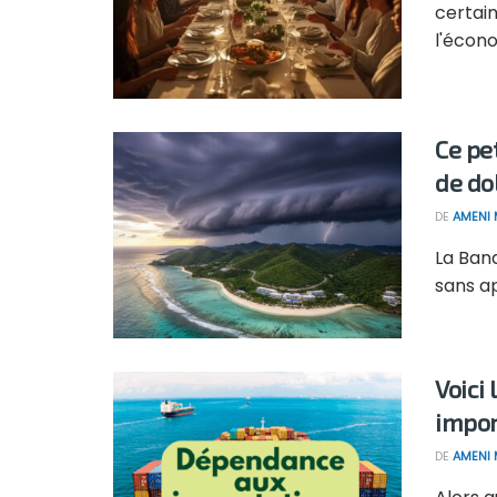
certain
l'écono
Ce pet
de do
DE
AMENI 
La Banq
sans ap
Voici
impor
DE
AMENI 