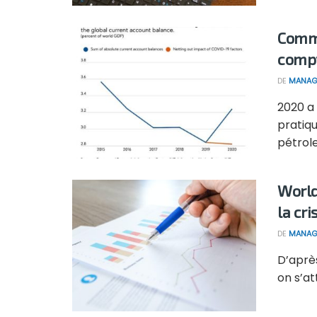
Comme
compt
DE
MANAG
2020 a
pratiq
pétrole 
World
la cr
DE
MANAG
D’aprè
on s’at