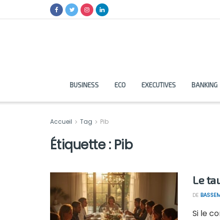
BUSINESS
ECO
EXECUTIVES
BANKING
Accueil
Tag
Pib
Étiquette :
Pib
Le ta
DE
BASSEM
Si le c