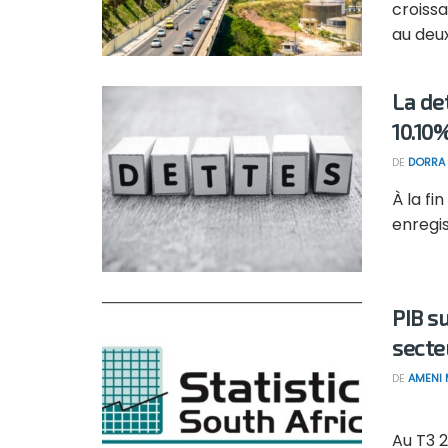
croiss
au deux
La de
10.10
DE
DORRA 
À la fi
enregis
PIB s
secte
DE
AMENI 
Au T3 2