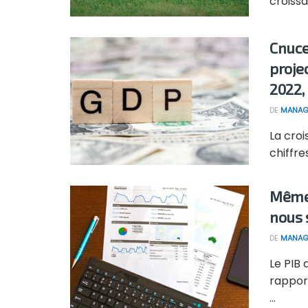
croissa
Cnuce
proje
2022,
DE
MANAG
La cro
chiffre
Même 
nous 
DE
MANAG
Le PIB 
rappor
...