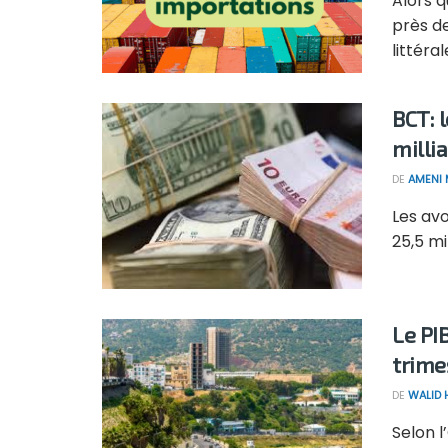
Alors q
près de
littéra
BCT: 
milli
DE
AMENI 
Les avo
25,5 mi
Le PI
trime
DE
WALID
Selon l