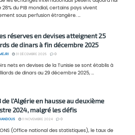
ue les échanges internationaux pèsent aujourd'hui
 28% du PIB mondial, certains pays vivent
lement sous perfusion étrangère. ...
les réserves en devises atteignent 25
ards de dinars à fin décembre 2025
MEJRI
31 DÉCEMBRE 2025
0
irs nets en devises de la Tunisie se sont établis à
lliards de dinars au 29 décembre 2025, ...
B de l’Algérie en hausse au deuxième
stre 2024, malgré les défis
 HANDOUS
11 NOVEMBRE 2024
0
’ONS (Office national des statistiques), le taux de