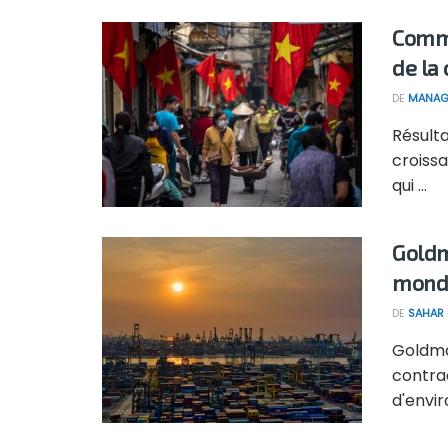
Comme
de la
DE
MANAG
Résult
croiss
qui ...
Goldm
mondi
DE
SAHAR
Goldman
contrac
d'envir