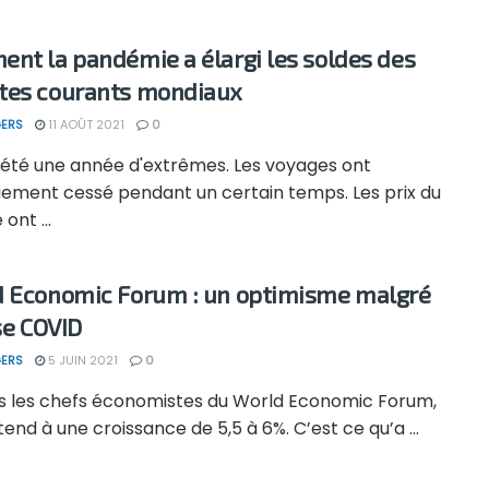
nt la pandémie a élargi les soldes des
es courants mondiaux
ERS
11 AOÛT 2021
0
 été une année d'extrêmes. Les voyages ont
uement cessé pendant un certain temps. Les prix du
ont ...
 Economic Forum : un optimisme malgré
ise COVID
ERS
5 JUIN 2021
0
s les chefs économistes du World Economic Forum,
tend à une croissance de 5,5 à 6%. C’est ce qu’a ...