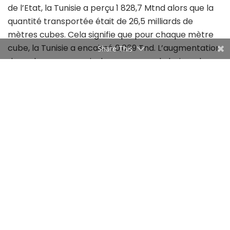
de l’Etat, la Tunisie a perçu 1 828,7 Mtnd alors que la
quantité transportée était de 26,5 milliards de
mètres cubes. Cela signifie que pour chaque mètre
cube, la Tunisie a encaissé 0,069 Tnd. L’augmentation
Share This
des volumes a permis de compenser la baisse des
prix. Tout calcul fait, en 2023, 0,062 Tnd ont été
perçus cette année en moyenne au titre de chaque
mètre cube qui a traversé notre territoire.
Pour 2024, les recettes attendues s’élèveront à 1 369
Mtnd seulement. Le gouvernement s’attend à ce que
23 milliards de mètres cubes transitent par
TransMed l’année prochaine. Selon la Sonatrach, les
exportations algériennes vont baisser de 2% d’une
manière générale, et ce, à cause d’une demande
interne croissante. Néanmoins, nous pensons que les
volumes seraient plus importants, ce qui permettrait
d’engranger plus de redevances.