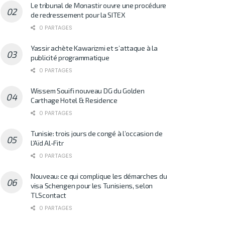
Le tribunal de Monastir ouvre une procédure
de redressement pour la SITEX
0 PARTAGES
Yassir achète Kawarizmi et s’attaque à la
publicité programmatique
0 PARTAGES
Wissem Souifi nouveau DG du Golden
Carthage Hotel & Residence
0 PARTAGES
Tunisie: trois jours de congé à l’occasion de
l’Aïd Al-Fitr
0 PARTAGES
Nouveau: ce qui complique les démarches du
visa Schengen pour les Tunisiens, selon
TLScontact
0 PARTAGES