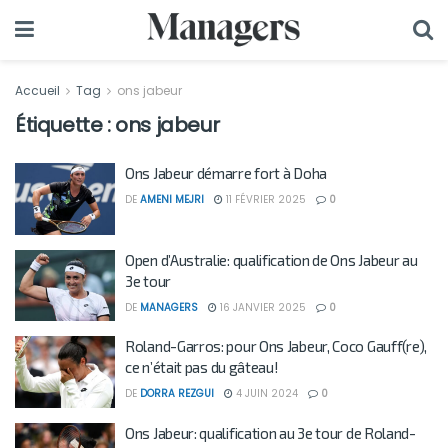
Accueil
Tag
ons jabeur
Étiquette :
ons jabeur
Ons Jabeur démarre fort à Doha
DE
AMENI MEJRI
11 FÉVRIER 2025
0
Open d’Australie: qualification de Ons Jabeur au
3e tour
DE
MANAGERS
16 JANVIER 2025
0
Roland-Garros: pour Ons Jabeur, Coco Gauff(re),
ce n’était pas du gâteau!
DE
DORRA REZGUI
4 JUIN 2024
0
Ons Jabeur: qualification au 3e tour de Roland-