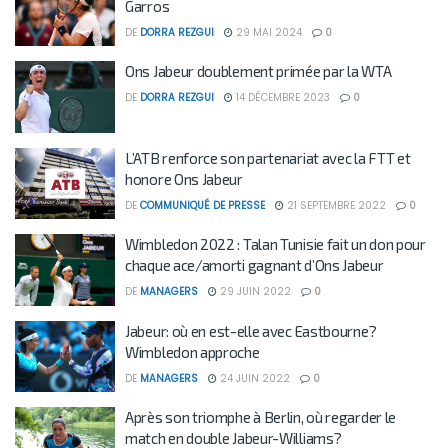
Garros
DE
DORRA REZGUI
29 MAI 2024
0
Ons Jabeur doublement primée par la WTA
DE
DORRA REZGUI
14 DÉCEMBRE 2023
0
L’ATB renforce son partenariat avec la FTT et
honore Ons Jabeur
DE
COMMUNIQUÉ DE PRESSE
21 SEPTEMBRE 2022
0
Wimbledon 2022 : Talan Tunisie fait un don pour
chaque ace/amorti gagnant d’Ons Jabeur
DE
MANAGERS
29 JUIN 2022
0
Jabeur: où en est-elle avec Eastbourne?
Wimbledon approche
DE
MANAGERS
24 JUIN 2022
0
Après son triomphe à Berlin, où regarder le
match en double Jabeur-Williams?