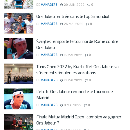
DE
MANAGERS
20 JUIN 2022
0
Ons Jabeur entrée dans le top 5 mondial
DE
MANAGERS
25 MAI 2022
0
Świątek remporte le tournoi de Rome contre
Ons Jabeur
DE
MANAGERS
15 MAI 2022
0
Tunis Open 2022 by Kia : l’effet Ons Jabeur va
sûrement stimuler les vocations…
DE
MANAGERS
10 MAI 2022
0
L’étoile Ons Jabeur remporte le tournoi de
Madrid
DE
MANAGERS
8 MAI 2022
0
Finale Mutua Madrid Open : combien va gagner
Ons Jabeur ?