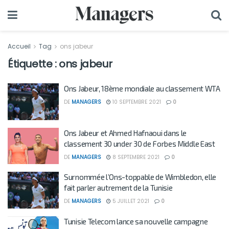
Accueil
Tag
ons jabeur
Étiquette :
ons jabeur
Ons Jabeur, 18ème mondiale au classement WTA
DE
MANAGERS
10 SEPTEMBRE 2021
0
Ons Jabeur et Ahmed Hafnaoui dans le
classement 30 under 30 de Forbes Middle East
DE
MANAGERS
8 SEPTEMBRE 2021
0
Surnommée l’Ons-toppable de Wimbledon, elle
fait parler autrement de la Tunisie
DE
MANAGERS
5 JUILLET 2021
0
Tunisie Telecom lance sa nouvelle campagne