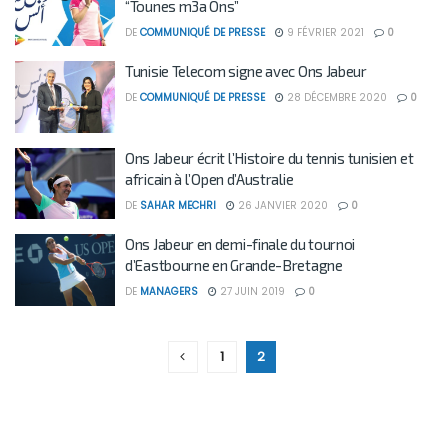
“Tounes m3a Ons”
DE
COMMUNIQUÉ DE PRESSE
9 FÉVRIER 2021
0
Tunisie Telecom signe avec Ons Jabeur
DE
COMMUNIQUÉ DE PRESSE
28 DÉCEMBRE 2020
0
Ons Jabeur écrit l’Histoire du tennis tunisien et
africain à l’Open d’Australie
DE
SAHAR MECHRI
26 JANVIER 2020
0
Ons Jabeur en demi-finale du tournoi
d’Eastbourne en Grande-Bretagne
DE
MANAGERS
27 JUIN 2019
0
1
2