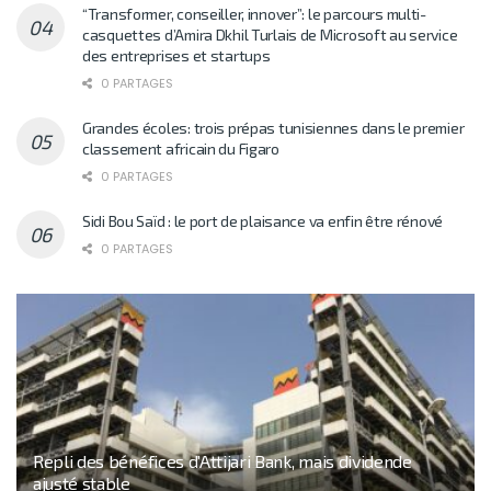
“Transformer, conseiller, innover”: le parcours multi-
casquettes d’Amira Dkhil Turlais de Microsoft au service
des entreprises et startups
0 PARTAGES
Grandes écoles: trois prépas tunisiennes dans le premier
classement africain du Figaro
0 PARTAGES
Sidi Bou Saïd : le port de plaisance va enfin être rénové
0 PARTAGES
Repli des bénéfices d’Attijari Bank, mais dividende
ajusté stable