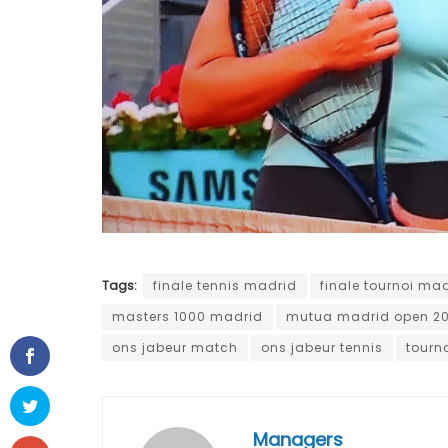
Tags:
finale tennis madrid
finale tournoi ma
masters 1000 madrid
mutua madrid open 2
ons jabeur match
ons jabeur tennis
tourn
Managers