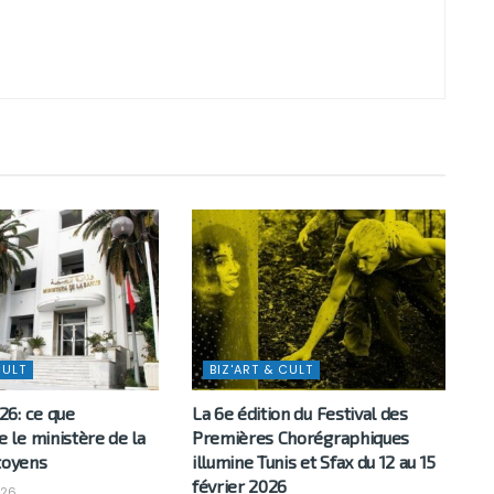
CULT
BIZ'ART & CULT
6: ce que
La 6e édition du Festival des
le ministère de la
Premières Chorégraphiques
toyens
illumine Tunis et Sfax du 12 au 15
février 2026
026