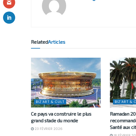
Related
Articles
BIZ'ART & CULT
BIZ'ART & 
Ce pays va construire le plus
Ramadan 202
grand stade du monde
recommande 
Santé aux ci
23 FÉVRIER 2026
18 FÉVRIER 2