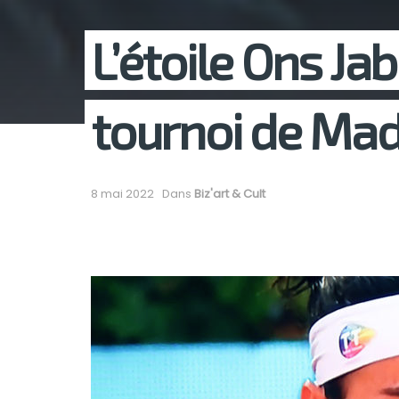
L’étoile Ons Ja
tournoi de Mad
8 mai 2022
Dans
Biz'art & Cult