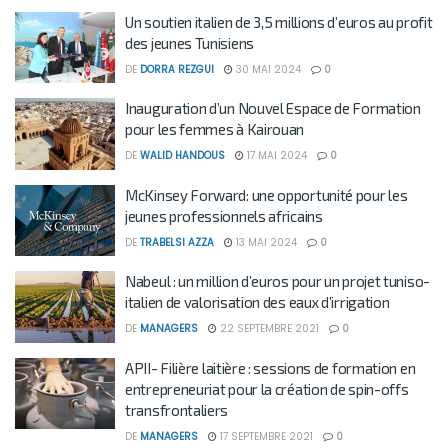
Un soutien italien de 3,5 millions d’euros au profit
des jeunes Tunisiens
DE
DORRA REZGUI
30 MAI 2024
0
Inauguration d’un Nouvel Espace de Formation
pour les femmes à Kairouan
DE
WALID HANDOUS
17 MAI 2024
0
McKinsey Forward: une opportunité pour les
jeunes professionnels africains
DE
TRABELSI AZZA
13 MAI 2024
0
Nabeul : un million d’euros pour un projet tuniso-
italien de valorisation des eaux d’irrigation
DE
MANAGERS
22 SEPTEMBRE 2021
0
APII- Filière laitière : sessions de formation en
entrepreneuriat pour la création de spin-offs
transfrontaliers
DE
MANAGERS
17 SEPTEMBRE 2021
0