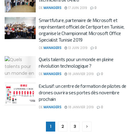
DE
MANAGERS
17 JUIN 2019
0
Smartfuture, partenaire de Microsoft et
représentant officiel de Certiport en Tunisie,
organise le Championnat Microsoft Office
Specialist Tunisie 2019
DE
MANAGERS
13 JUIN 2019
0
Quels talents pour un monde en pleine
révolution technologique ?
DE
MANAGERS
18 JANVIER 2019
0
Exclusif: un centre de formation de pilotes de
drones ouvrira ses portes dès novembre
prochain
DE
MANAGERS
18 JANVIER 2019
0
1
2
3