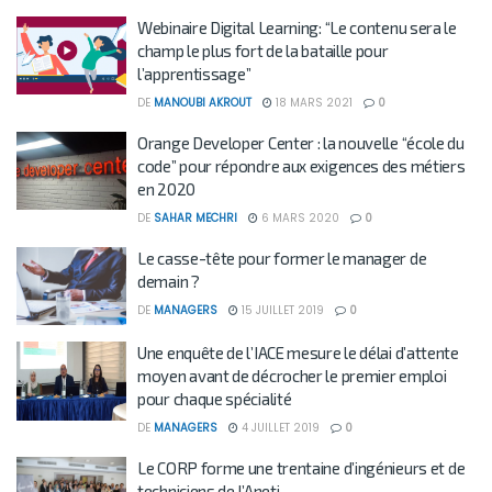
Webinaire Digital Learning: “Le contenu sera le
champ le plus fort de la bataille pour
l’apprentissage”
DE
MANOUBI AKROUT
18 MARS 2021
0
Orange Developer Center : la nouvelle “école du
code” pour répondre aux exigences des métiers
en 2020
DE
SAHAR MECHRI
6 MARS 2020
0
Le casse-tête pour former le manager de
demain ?
DE
MANAGERS
15 JUILLET 2019
0
Une enquête de l’IACE mesure le délai d’attente
moyen avant de décrocher le premier emploi
pour chaque spécialité
DE
MANAGERS
4 JUILLET 2019
0
Le CORP forme une trentaine d’ingénieurs et de
techniciens de l’Aneti