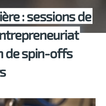
tière : sessions de
ntrepreneuriat
n de spin-offs
rs