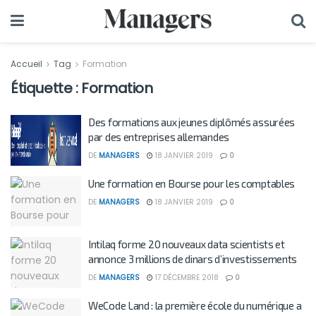
Accueil
Tag
Formation
Étiquette :
Formation
Des formations aux jeunes diplômés assurées
par des entreprises allemandes
DE
MANAGERS
18 JANVIER 2019
0
Une formation en Bourse pour les comptables
DE
MANAGERS
18 JANVIER 2019
0
Intilaq forme 20 nouveaux data scientists et
annonce 3 millions de dinars d’investissements
DE
MANAGERS
17 DÉCEMBRE 2018
0
WeCode Land : la première école du numérique a