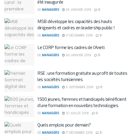
été inaugurée
DE
MANAGERS
30 JANVIER 2019
0
MSB développe les capacités des hauts
dirigeants et cadres en leadership public !
DE
MANAGERS
17 DÉCEMBRE 2018
0
Le CORP forme les cadres de l’Aneti
DE
MANAGERS
30 JANVIER 2019
0
RSE : une formation gratuite au profit de toutes
les sociétés tunisiennes
DE
MANAGERS
5 SEPTEMBRE 2018
0
1500 jeunes, femmes et handicapés bénéficient
d’une formation en nouvelles technologies
DE
MANAGERS
27 JUILLET 2018
0
Quels emplois pour demain?
DE
MANAGERS
17 DÉCEMBRE 2018
0