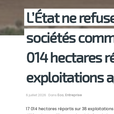
L’État ne refus
sociétés comm
014 hectares ré
exploitations a
6 juillet 2026
Dans
Eco
,
Entreprise
17 014 hectares répartis sur 38 exploitation