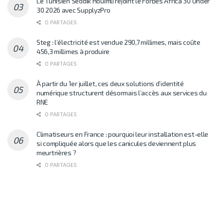
Le Tunisien Seddik Houimli rejoint le Forbes Africa 30 Under
30 2026 avec SupplyzPro
0 PARTAGES
Steg : l’électricité est vendue 290,7 millimes, mais coûte
456,3 millimes à produire
0 PARTAGES
À partir du 1er juillet, ces deux solutions d’identité
numérique structurent désormais l’accès aux services du
RNE
0 PARTAGES
Climatiseurs en France : pourquoi leur installation est-elle
si compliquée alors que les canicules deviennent plus
meurtrières ?
0 PARTAGES