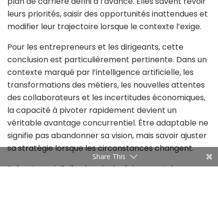
plan de carrière défini à l’avance. Elles savent revoir
leurs priorités, saisir des opportunités inattendues et
modifier leur trajectoire lorsque le contexte l’exige.
Pour les entrepreneurs et les dirigeants, cette
conclusion est particulièrement pertinente. Dans un
contexte marqué par l’intelligence artificielle, les
transformations des métiers, les nouvelles attentes
des collaborateurs et les incertitudes économiques,
la capacité à pivoter rapidement devient un
véritable avantage concurrentiel. Être adaptable ne
signifie pas abandonner sa vision, mais savoir ajuster
sa stratégie lorsque les circonstances changent.
Share This
Selon Joseph Fuller, le principal risque est de
s’accrocher à un parcours ou à une stratégie
uniquement parce qu’ils avaient été définis plusieurs
années auparavant. Une entreprise peut ainsi passer