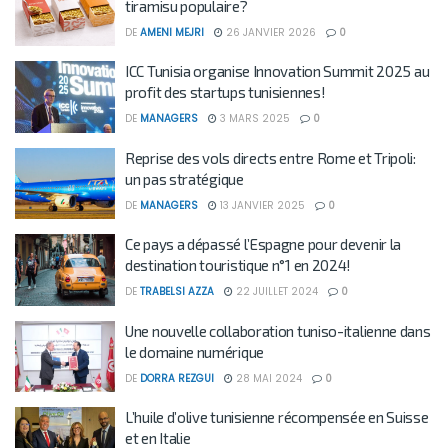
tiramisu populaire?
DE
AMENI MEJRI
26 JANVIER 2026
0
ICC Tunisia organise Innovation Summit 2025 au
profit des startups tunisiennes!
DE
MANAGERS
3 MARS 2025
0
Reprise des vols directs entre Rome et Tripoli:
un pas stratégique
DE
MANAGERS
13 JANVIER 2025
0
Ce pays a dépassé l’Espagne pour devenir la
destination touristique n°1 en 2024!
DE
TRABELSI AZZA
22 JUILLET 2024
0
Une nouvelle collaboration tuniso-italienne dans
le domaine numérique
DE
DORRA REZGUI
28 MAI 2024
0
L’huile d’olive tunisienne récompensée en Suisse
et en Italie