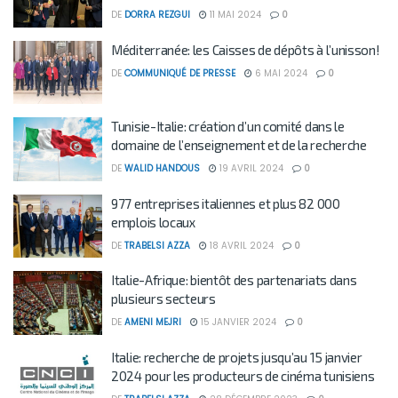
DE
DORRA REZGUI
11 MAI 2024
0
Méditerranée: les Caisses de dépôts à l’unisson!
DE
COMMUNIQUÉ DE PRESSE
6 MAI 2024
0
Tunisie-Italie: création d’un comité dans le
domaine de l’enseignement et de la recherche
DE
WALID HANDOUS
19 AVRIL 2024
0
977 entreprises italiennes et plus 82 000
emplois locaux
DE
TRABELSI AZZA
18 AVRIL 2024
0
Italie-Afrique: bientôt des partenariats dans
plusieurs secteurs
DE
AMENI MEJRI
15 JANVIER 2024
0
Italie: recherche de projets jusqu’au 15 janvier
2024 pour les producteurs de cinéma tunisiens