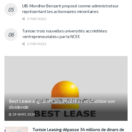
UIB: Mondher Benzarti proposé comme administrateur
représentant les actionnaires minoritaires
0 PARTAGES
Tunisie: trois nouvelles universités accréditées
«entrepreneuriales» par le NCEE
0 PARTAGES
Best Lease augmente ses bénéfices et stabilise son
dividende
28 MARS 2026
Tunisie Leasing dépasse 34 millions de dinars de