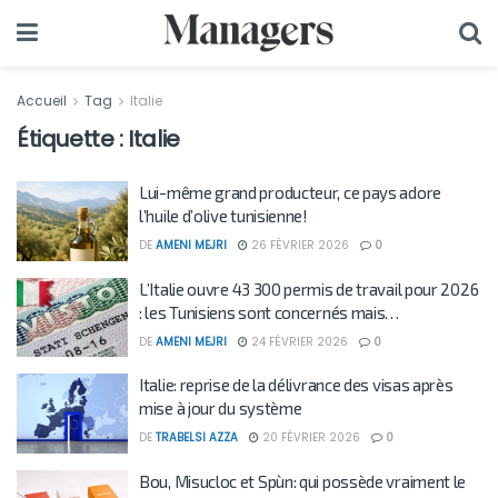
Accueil
Tag
Italie
Étiquette :
Italie
Lui-même grand producteur, ce pays adore
l’huile d’olive tunisienne!
DE
AMENI MEJRI
26 FÉVRIER 2026
0
L’Italie ouvre 43 300 permis de travail pour 2026
: les Tunisiens sont concernés mais…
DE
AMENI MEJRI
24 FÉVRIER 2026
0
Italie: reprise de la délivrance des visas après
mise à jour du système
DE
TRABELSI AZZA
20 FÉVRIER 2026
0
Bou, Misucloc et Spùn: qui possède vraiment le