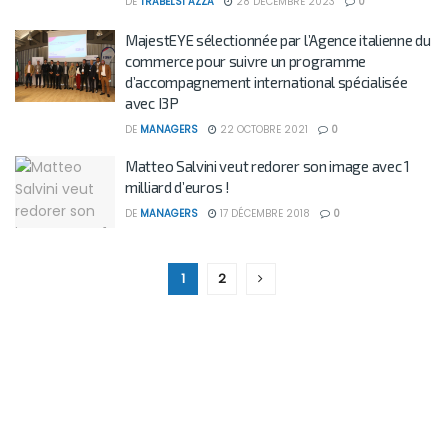
DE
TRABELSI AZZA
28 DÉCEMBRE 2023
0
MajestEYE sélectionnée par l’Agence italienne du
commerce pour suivre un programme
d’accompagnement international spécialisée
avec I3P
DE
MANAGERS
22 OCTOBRE 2021
0
Matteo Salvini veut redorer son image avec 1
milliard d’euros !
DE
MANAGERS
17 DÉCEMBRE 2018
0
1
2