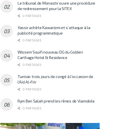
Le tribunal de Monastir ouvre une procédure
de redressement pour la SITEX
0 PARTAGES
Yassir achète Kawarizmi et s’attaque à la
publicité programmatique
0 PARTAGES
Wissem Souifi nouveau DG du Golden
Carthage Hotel & Residence
0 PARTAGES
Tunisie: trois jours de congé à l’occasion de
l’Aïd Al-Fitr
0 PARTAGES
Rym Ben Salah prend les rênes de Viamobile
0 PARTAGES