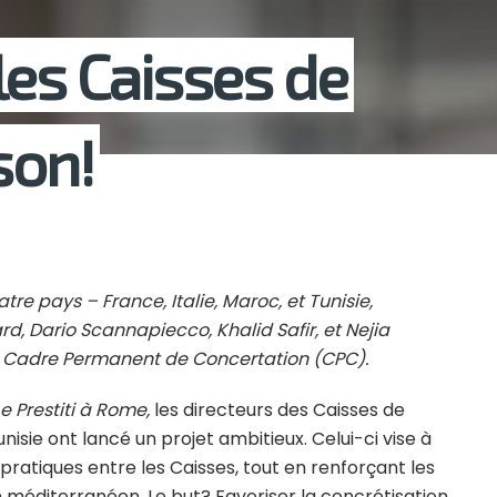
les Caisses de
son!
re pays – France, Italie, Maroc, et Tunisie,
, Dario Scannapiecco, Khalid Safir, et Nejia
 un Cadre Permanent de Concertation (CPC).
e Prestiti à Rome,
les directeurs des Caisses de
nisie ont lancé un projet ambitieux. Celui-ci vise à
pratiques entre les Caisses, tout en renforçant les
in méditerranéen. Le but? Favoriser la concrétisation