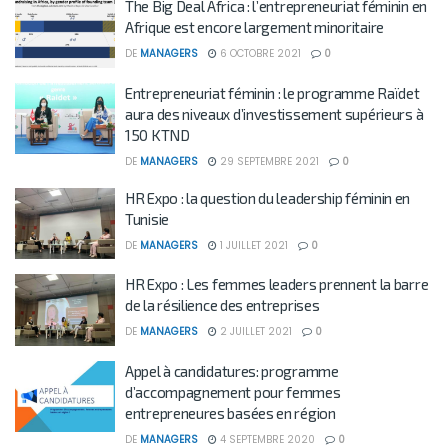
The Big Deal Africa : l’entrepreneuriat féminin en
Afrique est encore largement minoritaire
DE
MANAGERS
6 OCTOBRE 2021
0
Entrepreneuriat féminin : le programme Raïdet
aura des niveaux d’investissement supérieurs à
150 KTND
DE
MANAGERS
29 SEPTEMBRE 2021
0
HR Expo : la question du leadership féminin en
Tunisie
DE
MANAGERS
1 JUILLET 2021
0
HR Expo : Les femmes leaders prennent la barre
de la résilience des entreprises
DE
MANAGERS
2 JUILLET 2021
0
Appel à candidatures: programme
d’accompagnement pour femmes
entrepreneures basées en région
DE
MANAGERS
4 SEPTEMBRE 2020
0