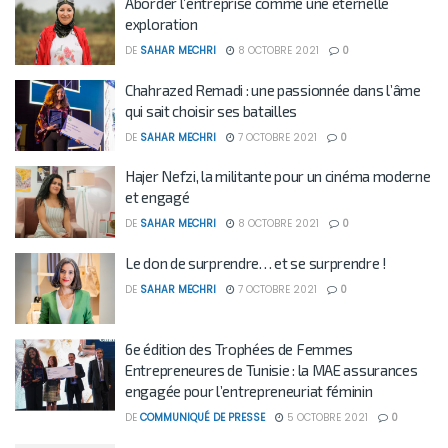
Aborder l’entreprise comme une éternelle
exploration
DE
SAHAR MECHRI
8 OCTOBRE 2021
0
Chahrazed Remadi : une passionnée dans l’âme
qui sait choisir ses batailles
DE
SAHAR MECHRI
7 OCTOBRE 2021
0
Hajer Nefzi, la militante pour un cinéma moderne
et engagé
DE
SAHAR MECHRI
8 OCTOBRE 2021
0
Le don de surprendre… et se surprendre !
DE
SAHAR MECHRI
7 OCTOBRE 2021
0
6e édition des Trophées de Femmes
Entrepreneures de Tunisie : la MAE assurances
engagée pour l’entrepreneuriat féminin
DE
COMMUNIQUÉ DE PRESSE
5 OCTOBRE 2021
0