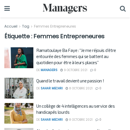
Accueil
Tag
Femmes Entrepreneures
Étiquette :
Femmes Entrepreneures
Ramatoulaye Ba Faye : “Je me réjouis d’être
entourée des femmes qui se battent au
quotidien pour être à leurs places”
DE
MANAGERS
9 OCTOBRE 2021
0
Quand le travail devient une passion !
DE
SAHAR MECHRI
8 OCTOBRE 2021
0
Un collège de 4 intelligences au service des
handicapés lourds
DE
SAHAR MECHRI
8 OCTOBRE 2021
0