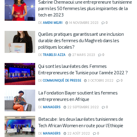
Sabrine Chennaoui: une entrepreneure tunisienne
parmi les 50 femmes les plus inspirantes de la
tech en 2023
DE
AMENI MEJRI
14 NOVEMBRE 2023
0
Quelles pratiques garantissant une inclusion
durable des femmes du Maghreb dans les
politiques locales?
DE
TRABELSI AZZA
27 MARS 2023
0
Qui sont les lauréates des Femmes
Entrepreneures de Tunisie pour l’année 2022 ?
DE
COMMUNIQUÉ DE PRESSE
3 OCTOBRE 2022
0
La Fondation Bayer soutient les femmes
entrepreneures en Afrique
DE
MANAGERS
22 SEPTEMBRE 2022
0
Betacube : les deux lauréates tunisiennes de
Tech African Women en route pour l’Ethiopie
DE
MANAGERS
22 AOÛT 2022
0