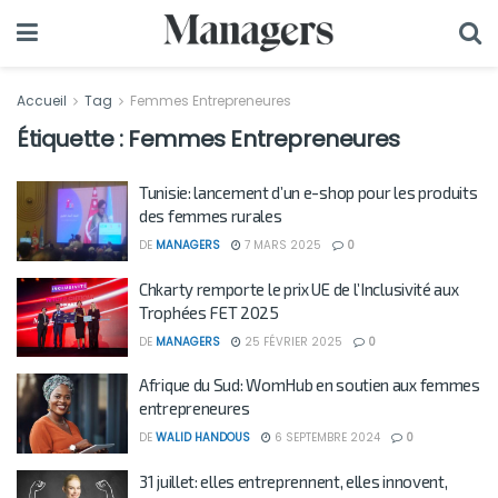
Accueil
Tag
Femmes Entrepreneures
Étiquette :
Femmes Entrepreneures
Tunisie: lancement d’un e-shop pour les produits
des femmes rurales
DE
MANAGERS
7 MARS 2025
0
Chkarty remporte le prix UE de l’Inclusivité aux
Trophées FET 2025
DE
MANAGERS
25 FÉVRIER 2025
0
Afrique du Sud: WomHub en soutien aux femmes
entrepreneures
DE
WALID HANDOUS
6 SEPTEMBRE 2024
0
31 juillet: elles entreprennent, elles innovent,