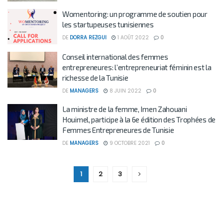
Womentoring: un programme de soutien pour
les startupeuses tunisiennes
DE
DORRA REZGUI
1 AOÛT 2022
0
Conseil international des femmes
entrepreneures: l’entrepreneuriat féminin est la
richesse de la Tunisie
DE
MANAGERS
8 JUIN 2022
0
La ministre de la femme, Imen Zahouani
Houimel, participe à la 6e édition des Trophées de
Femmes Entrepreneures de Tunisie
DE
MANAGERS
9 OCTOBRE 2021
0
1
2
3