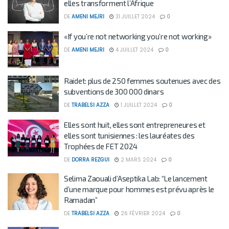
elles transforment l’Afrique
DE
AMENI MEJRI
31 JUILLET 2024
0
«If you’re not networking you’re not working»
DE
AMENI MEJRI
4 JUILLET 2024
0
Raidet: plus de 250 femmes soutenues avec des
subventions de 300 000 dinars
DE
TRABELSI AZZA
1 JUILLET 2024
0
Elles sont huit, elles sont entrepreneures et
elles sont tunisiennes : les lauréates des
Trophées de FET 2024
DE
DORRA REZGUI
2 MARS 2024
0
Selima Zaouali d’Aseptika Lab: “Le lancement
d’une marque pour hommes est prévu après le
Ramadan”
DE
TRABELSI AZZA
26 FÉVRIER 2024
0