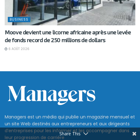
BUSINESS
Moove devient une licorne africaine après une levée
de fonds record de 250 millions de dollars
6 AOÛT 2026
Managers est un média qui publie un magazine mensuel et
un site Web destinés aux entrepreneurs et aux dirigeants
d’entreprises pour les informer et les accompagner dans
Share This
leur progression de carrière