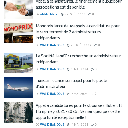
Appel à candidatures: le financement public pour
associations est disponible
DE
AMENI MEJRI
29 AOÛT 2024
0
Monoprix lance deux appels à candidature pour
le recrutement de 2 administrateurs
indépendants
DE
WALID HANDOUS
26 AOÛT 2024
0
La Société Land’Or recherche un administrateur
indépendant
DE
WALID HANDOUS
31 MAI 2024
0
Tunisair relance son appel pour le poste
d’administrateur
DE
WALID HANDOUS
17 MAI 2024
0
Appel à candidatures pour les bourses Hubert H.
Humphrey 2025-2026 : Ne manquez pas cette
opportunité exceptionnelle !
DE
WALID HANDOUS
14 MAI 2024
0