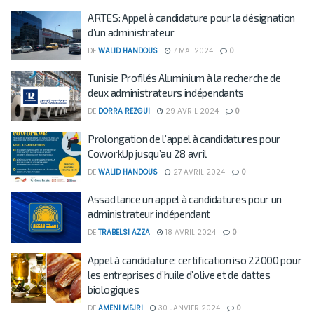
ARTES: Appel à candidature pour la désignation
d’un administrateur
DE
WALID HANDOUS
7 MAI 2024
0
Tunisie Profilés Aluminium à la recherche de
deux administrateurs indépendants
DE
DORRA REZGUI
29 AVRIL 2024
0
Prolongation de l’appel à candidatures pour
CoworkUp jusqu’au 28 avril
DE
WALID HANDOUS
27 AVRIL 2024
0
Assad lance un appel à candidatures pour un
administrateur indépendant
DE
TRABELSI AZZA
18 AVRIL 2024
0
Appel à candidature: certification iso 22000 pour
les entreprises d’huile d’olive et de dattes
biologiques
DE
AMENI MEJRI
30 JANVIER 2024
0