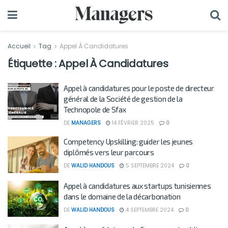
Accueil
Tag
Appel À Candidatures
Étiquette :
Appel À Candidatures
Appel à candidatures pour le poste de directeur
général de la Société de gestion de la
Technopole de Sfax
DE
MANAGERS
14 FÉVRIER 2025
0
Competency Upskilling: guider les jeunes
diplômés vers leur parcours
DE
WALID HANDOUS
5 SEPTEMBRE 2024
0
Appel à candidatures aux startups tunisiennes
dans le domaine de la décarbonation
DE
WALID HANDOUS
4 SEPTEMBRE 2024
0