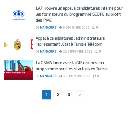
L’APII ouvre un appel à candidatures interne pour
les formateurs du programme SCORE au profit
des PME
DE
MANAGERS
9 DÉCEMBRE 2022
0
Appel à candidatures : administrateurs
représentant l’Etat à Tunisie Télécom
DE
MANAGERS
22 SEPTEMBRE 2022
0
La GSMA lance avec la GIZ un nouveau
programme pour les startups en Tunisie
DE
MANAGERS
5 SEPTEMBRE 2022
0
1
2
3