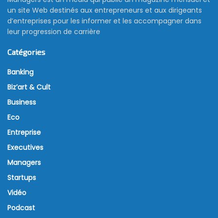
Assad: un bond dans les ventes
grâce à un effet de base
favorable
27 avril 2024
Au cours du premier trimestre 2024, l’Accumulateur
Tunisien Assad a réalisé un chiffre d’affaires de 19,147
Mtnd, en hausse de 40,0% en glissement annuel. Les
ventes sur le marché local ont totalisé 6,880 Mtnd,
en progression de 48,6%. L’essentiel des revenus
provient de l’export, qui s’est accru de 35,6% au
cours des trois premiers mois de l’année pour
s’établir à 12,267 Mtnd.
Ce dynamisme est reflété dans la production qui a