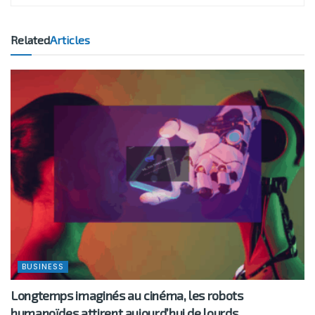
Related
Articles
BUSINESS
Longtemps imaginés au cinéma, les robots
humanoïdes attirent aujourd’hui de lourds