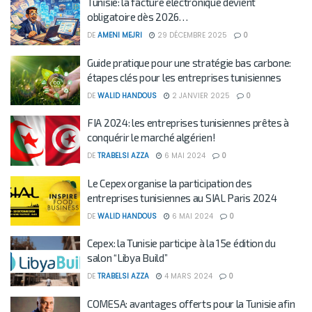
Tunisie: la facture électronique devient
obligatoire dès 2026…
DE
AMENI MEJRI
29 DÉCEMBRE 2025
0
Guide pratique pour une stratégie bas carbone:
étapes clés pour les entreprises tunisiennes
DE
WALID HANDOUS
2 JANVIER 2025
0
FIA 2024: les entreprises tunisiennes prêtes à
conquérir le marché algérien!
DE
TRABELSI AZZA
6 MAI 2024
0
Le Cepex organise la participation des
entreprises tunisiennes au SIAL Paris 2024
DE
WALID HANDOUS
6 MAI 2024
0
Cepex: la Tunisie participe à la 15e édition du
salon “Libya Build”
DE
TRABELSI AZZA
4 MARS 2024
0
COMESA: avantages offerts pour la Tunisie afin