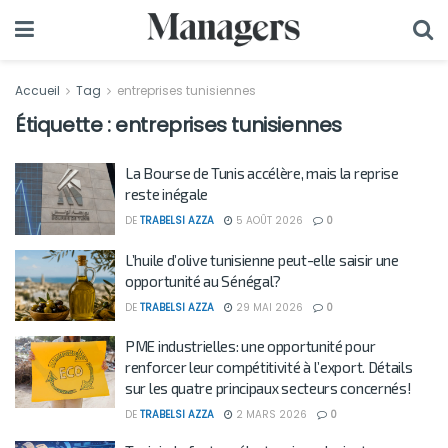
Accueil
Tag
entreprises tunisiennes
Étiquette :
entreprises tunisiennes
La Bourse de Tunis accélère, mais la reprise
reste inégale
DE
TRABELSI AZZA
5 AOÛT 2026
0
L’huile d’olive tunisienne peut-elle saisir une
opportunité au Sénégal?
DE
TRABELSI AZZA
29 MAI 2026
0
PME industrielles: une opportunité pour
renforcer leur compétitivité à l’export. Détails
sur les quatre principaux secteurs concernés!
DE
TRABELSI AZZA
2 MARS 2026
0