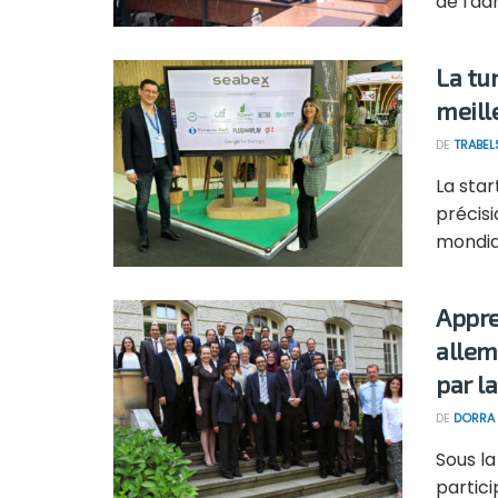
de l'adh
La tu
meill
DE
TRABEL
La star
précisi
mondial
Appre
allem
par la
DE
DORRA 
Sous la
partici