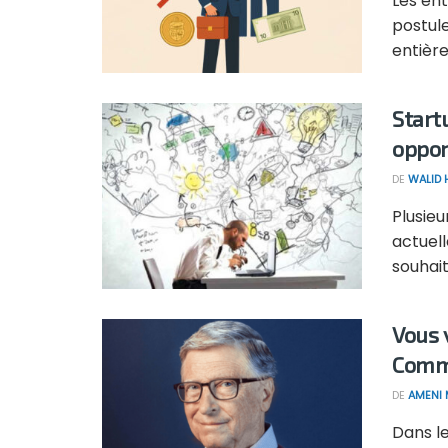
Les ent
postul
entière
Start
oppor
DE
WALID
Plusie
actuel
souhait
Vous 
Comme
DE
AMENI 
Dans l