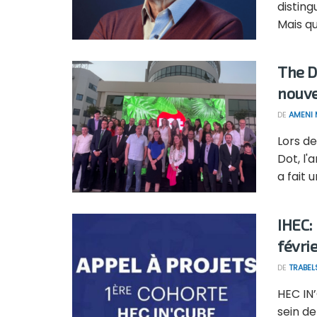
disting
Mais qu'
The D
nouve
DE
AMENI 
Lors de
Dot, l
a fait un
IHEC:
févri
DE
TRABEL
HEC IN’
sein de