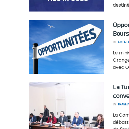
destiné
Oppor
Bours
DE
AMENI 
Le mini
Orange
avec O
La Tun
conve
DE
TRABEL
La Comm
débattr