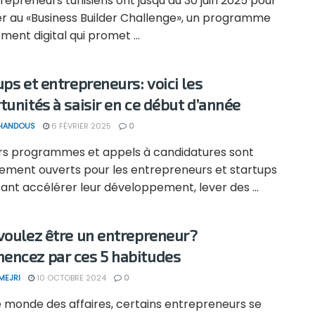
repreneurs tunisiens ont jusqu’au 30 juin 2025 pour
er au «Business Builder Challenge», un programme
ment digital qui promet ...
ups et entrepreneurs: voici les
tunités à saisir en ce début d’année
 HANDOUS
6 FÉVRIER 2025
0
urs programmes et appels à candidatures sont
lement ouverts pour les entrepreneurs et startups
ant accélérer leur développement, lever des ...
voulez être un entrepreneur?
ncez par ces 5 habitudes
MEJRI
10 OCTOBRE 2024
0
e monde des affaires, certains entrepreneurs se