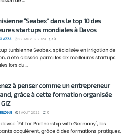
ésion de ...
nisienne “Seabex” dans le top 10 des
eures startups mondiales à Davos
SI AZZA
22 JANVIER 2024
0
tup tunisienne Seabex, spécialisée en irrigation de
on, a été classée parmi les dix meilleures startups
es lors du ...
nez à penser comme un entrepreneur
and, grâce à cette formation organisée
 GIZ
REZGUI
1 AOÛT 2022
0
 devise "Fit for Partnership with Germany", les
pants acquièrent, grâce à des formations pratiques,