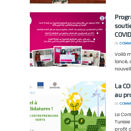
Progr
souti
COVID
DE
COMMU
Voilà 
lancé,
nouvelle
La CO
au pr
DE
COMMU
La Con
Tunisi
profit