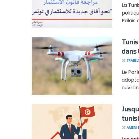
La Tun
politiq
Palais d
Tunis
dans 
DE
TRABEL
Le Par
adoptan
ouvrant
Jusqu
tunis
DE
AMENI 