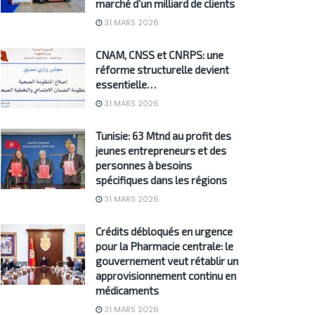
marché d’un milliard de clients
31 MARS 2026
CNAM, CNSS et CNRPS: une
réforme structurelle devient
essentielle…
31 MARS 2026
Tunisie: 63 Mtnd au profit des
jeunes entrepreneurs et des
personnes à besoins
spécifiques dans les régions
31 MARS 2026
Crédits débloqués en urgence
pour la Pharmacie centrale: le
gouvernement veut rétablir un
approvisionnement continu en
médicaments
31 MARS 2026