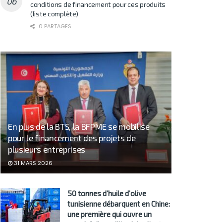
conditions de financement pour ces produits
(liste complète)
0 PARTAGES
En plus de la BTS, la BFPME se mobilise
pour le financement des projets de
plusieurs entreprises
31 MARS 2026
50 tonnes d’huile d’olive
tunisienne débarquent en Chine:
une première qui ouvre un