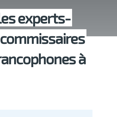
 les experts-
 commissaires
rancophones à