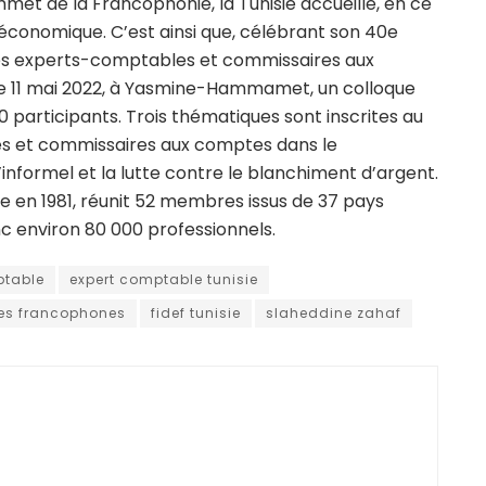
met de la Francophonie, la Tunisie accueille, en ce
économique. C’est ainsi que, célébrant son 40e
 des experts-comptables et commissaires aux
e 11 mai 2022, à Yasmine-Hammamet, un colloque
 participants. Trois thématiques sont inscrites au
s et commissaires aux comptes dans le
informel et la lutte contre le blanchiment d’argent.
ée en 1981, réunit 52 membres issus de 37 pays
nc environ 80 000 professionnels.
ptable
expert comptable tunisie
les francophones
fidef tunisie
slaheddine zahaf