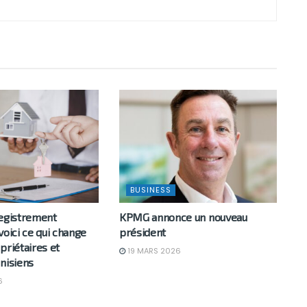
BUSINESS
registrement
KPMG annonce un nouveau
voici ce qui change
président
priétaires et
19 MARS 2026
nisiens
6