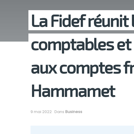
La Fidef réunit
comptables et
aux comptes f
Hammamet
9 mai 2022
Dans
Business