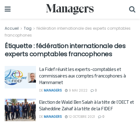
Accueil
Tag
fédération internationale des experts comptables
francophones
Étiquette :
fédération internationale des
experts comptables francophones
La Fidef réunit les experts-comptables et
commissaires aux comptes francophones à
Hammamet
DE
MANAGERS
9 MAI 2022
0
Election de Walid Ben Salah à la tête de l’OECT et
Slaheddine Zahaf à la tête de la FIDEF
DE
MANAGERS
12 OCTOBRE 2021
0