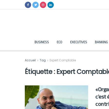
BUSINESS
ECO
EXECUTIVES
BANKING
Accueil
Tag
Expert Comptable
Étiquette :
Expert Comptabl
«Organ
c’est 
contr