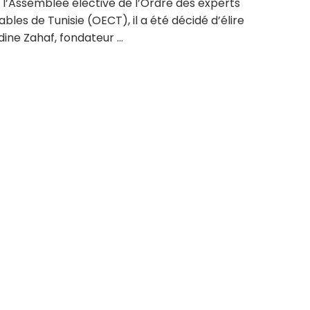
 l’Assemblée élective de l’Ordre des experts
les de Tunisie (OECT), il a été décidé d’élire
ine Zahaf, fondateur ...