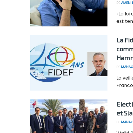
DE
AMENI 
«La loi
est tem
La Fi
commi
Ham
DE
MANAG
La vei
Francop
Elect
et Sl
DE
MANAG