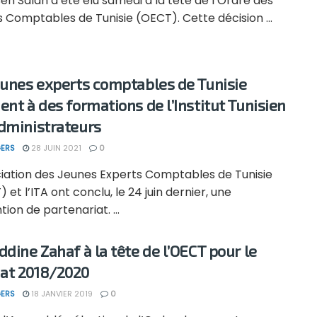
en Salah a été élu samedi à la tête de l’Ordre des
 Comptables de Tunisie (OECT). Cette décision ...
eunes experts comptables de Tunisie
ent à des formations de l’Institut Tunisien
dministrateurs
ERS
28 JUIN 2021
0
ciation des Jeunes Experts Comptables de Tunisie
 et l’ITA ont conclu, le 24 juin dernier, une
ion de partenariat. ...
ddine Zahaf à la tête de l’OECT pour le
at 2018/2020
ERS
18 JANVIER 2019
0