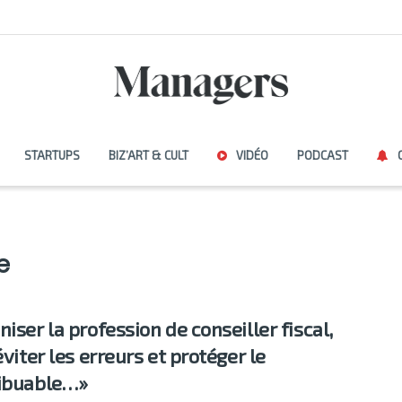
STARTUPS
BIZ’ART & CULT
VIDÉO
PODCAST
e
iser la profession de conseiller fiscal,
éviter les erreurs et protéger le
ibuable…»