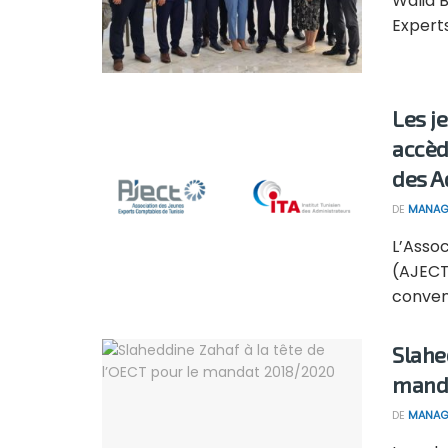
Walid B
Experts
Les j
accèd
des A
DE
MANAG
L’Asso
(AJECT)
convent
Slahe
mand
DE
MANAG