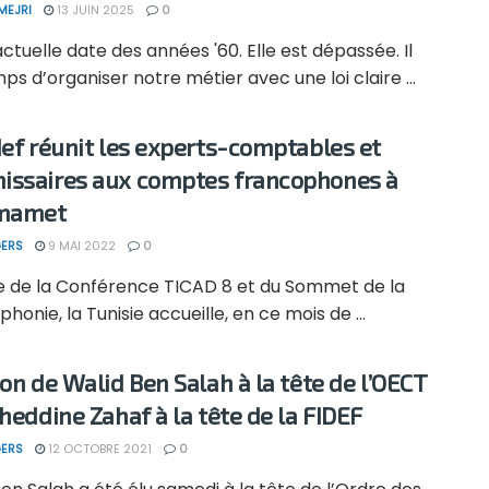
MEJRI
13 JUIN 2025
0
 actuelle date des années '60. Elle est dépassée. Il
ps d’organiser notre métier avec une loi claire ...
def réunit les experts-comptables et
ssaires aux comptes francophones à
mamet
ERS
9 MAI 2022
0
lle de la Conférence TICAD 8 et du Sommet de la
honie, la Tunisie accueille, en ce mois de ...
ion de Walid Ben Salah à la tête de l’OECT
aheddine Zahaf à la tête de la FIDEF
ERS
12 OCTOBRE 2021
0