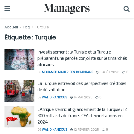
Accueil
Tag
Turquie
Étiquette :
Turquie
Investissement : la Tunisie et la Turquie
préparent une percée conjointe sur les marchés
africains
DE
MOHAMED MAHER BEN ROMDHANE
3 AOÛT 2026
0
La Turquie entrevoit des perspectives crédibles
de désinflation
DE
WALID HANDOUS
14 MAI 2025
0
L’Afrique s’enrichit grandement de la Turquie : 12
300 milliards de francs CFA d’exportations en
2024
DE
WALID HANDOUS
12 FÉVRIER 2025
0