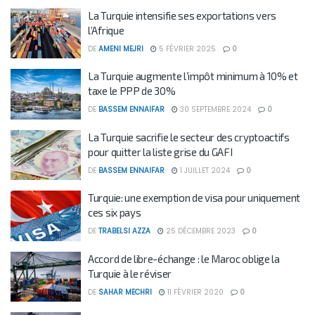
La Turquie intensifie ses exportations vers
l’Afrique
DE
AMENI MEJRI
5 FÉVRIER 2025
0
La Turquie augmente l’impôt minimum à 10% et
taxe le PPP de 30%
DE
BASSEM ENNAIFAR
30 SEPTEMBRE 2024
0
La Turquie sacrifie le secteur des cryptoactifs
pour quitter la liste grise du GAFI
DE
BASSEM ENNAIFAR
1 JUILLET 2024
0
Turquie: une exemption de visa pour uniquement
ces six pays
DE
TRABELSI AZZA
25 DÉCEMBRE 2023
0
Accord de libre-échange : le Maroc oblige la
Turquie à le réviser
DE
SAHAR MECHRI
11 FÉVRIER 2020
0