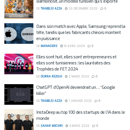
Bambinosit, un modèle tunisien qui s’exporte
DE
TRABELSI AZZA
20 DÉCEMBRE 2025
0
Dans son match avec Apple, Samsung reprend la
tête, tandis que les fabricants chinois montent
en puissance
DE
MANAGERS
16 AVRIL 2024
0
Elles sont huit, elles sont entrepreneures et
elles sont tunisiennes : les lauréates des
Trophées de FET 2024
DE
DORRA REZGUI
2 MARS 2024
0
ChatGPT d’OpenAI deviendrait un… “Google
killer”
DE
TRABELSI AZZA
7 JANVIER 2023
0
InstaDeep au top 100 des startups de l’IA dans le
monde
DE
SAHAR MECHRI
4 MARS 2020
0