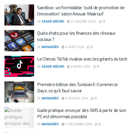
Sandbox : un formidable “outil de promotion de
l’innovation” selon Anouar Maârouf
DE
SAHAR MECHRI
21 JANVIER 2020
0
Quels états pour les finances des réseaux
sociaux ?
DE
MANAGERS
9 AOÛT 2019
0
Le Chinois TikTok rivalise avec les géants du tech
DE
SAHAR MECHRI
4 MARS 2019
0
Première édition des Tunisian E-Commerce
Days: ce qu’il faut savoir
DE
MANAGERS
11 FÉVRIER 2019
0
Guide pratique: envoyer des SMS à partir de son
PC est désormais possible
DE
MANAGERS
17 DÉCEMBRE 2018
0