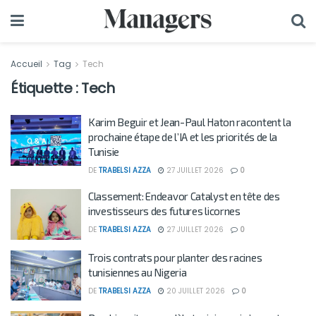
Accueil
Tag
Tech
Étiquette :
Tech
Karim Beguir et Jean-Paul Haton racontent la
prochaine étape de l’IA et les priorités de la
Tunisie
DE
TRABELSI AZZA
27 JUILLET 2026
0
Classement: Endeavor Catalyst en tête des
investisseurs des futures licornes
DE
TRABELSI AZZA
27 JUILLET 2026
0
Trois contrats pour planter des racines
tunisiennes au Nigeria
DE
TRABELSI AZZA
20 JUILLET 2026
0