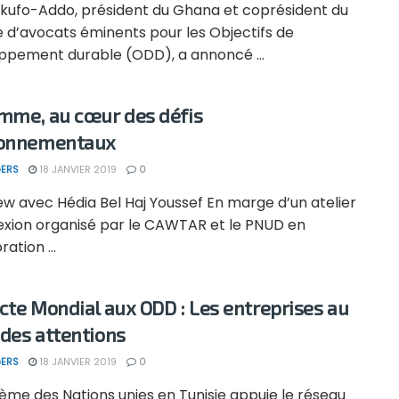
kufo-Addo, président du Ghana et coprésident du
 d’avocats éminents pour les Objectifs de
ppement durable (ODD), a annoncé ...
mme, au cœur des défis
ronnementaux
ERS
18 JANVIER 2019
0
ew avec Hédia Bel Haj Youssef En marge d’un atelier
lexion organisé par le CAWTAR et le PNUD en
ation ...
cte Mondial aux ODD : Les entreprises au
des attentions
ERS
18 JANVIER 2019
0
ème des Nations unies en Tunisie appuie le réseau