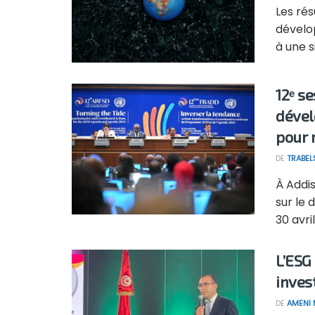
Les rés
dévelo
à une si
12ᵉ s
dével
pour 
DE
TRABEL
À Addis
sur le
30 avril 
L’ESG
inves
DE
AMENI 