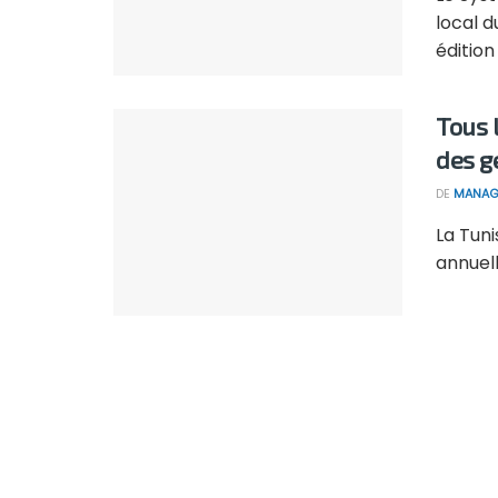
local d
édition .
Tous 
des g
DE
MANAG
La Tuni
annuell