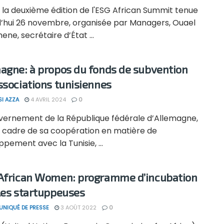
 la deuxième édition de l'ESG African Summit tenue
d’hui 26 novembre, organisée par Managers, Ouael
ne, secrétaire d’État ...
agne: à propos du fonds de subvention
ssociations tunisiennes
SI AZZA
4 AVRIL 2024
0
vernement de la République fédérale d’Allemagne,
e cadre de sa coopération en matière de
pement avec la Tunisie, ...
African Women: programme d’incubation
les startuppeuses
NIQUÉ DE PRESSE
3 AOÛT 2022
0