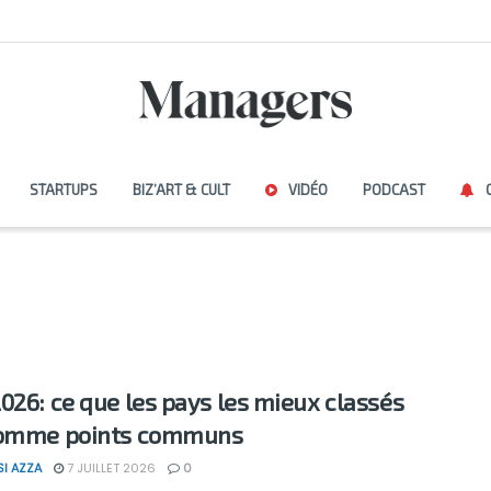
STARTUPS
BIZ’ART & CULT
VIDÉO
PODCAST
026: ce que les pays les mieux classés
comme points communs
SI AZZA
7 JUILLET 2026
0