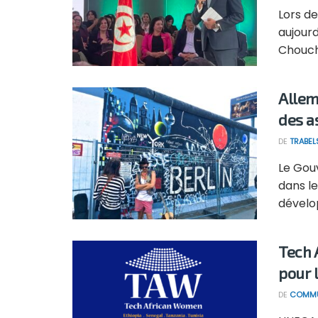
Lors de
aujour
Chouche
Allem
des a
DE
TRABEL
Le Gou
dans l
dévelop
Tech 
pour 
DE
COMMU