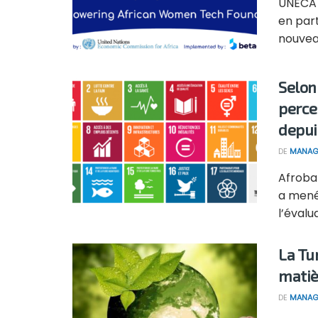
UNECA 
en par
nouvea
Selon
perce
depui
DE
MANAG
Afroba
a mené
l’évalua
La Tu
matiè
DE
MANAG