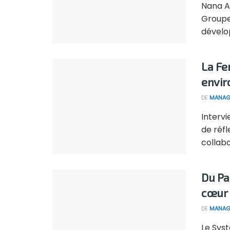
Nana A
Groupe
dévelo
La Fe
envi
DE
MANAG
Intervi
de réf
collabor
Du Pa
cœur 
DE
MANAG
Le Syst