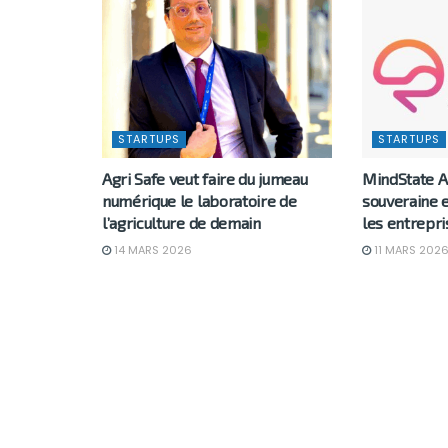
STARTUPS
STARTUPS
Agri Safe veut faire du jumeau
MindState AI
numérique le laboratoire de
souveraine 
l’agriculture de demain
les entrepri
14 MARS 2026
11 MARS 202