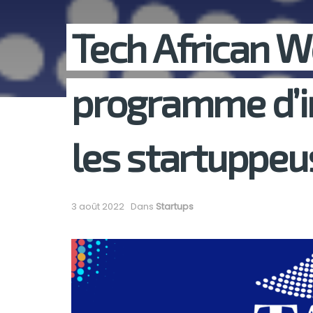
Tech African 
programme d’i
les startuppeu
3 août 2022
Dans
Startups