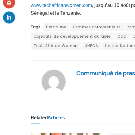
www.techafricanwomen.com
, jusqu’au 10 août po
Sénégal et la Tanzanie.
Tags:
Betacube
Femmes Entrepreneurs
fe
objectifs de développement durable
Odd
Tech African Women
UNECA
United Nation
Communiqué de pres
Related
Articles