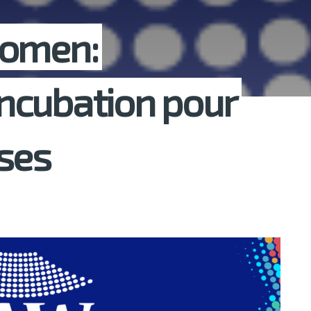
Women:
ncubation pour
ses