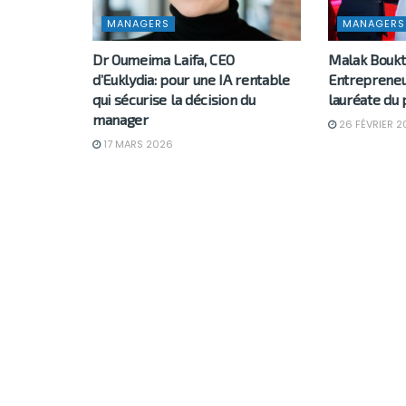
MANAGERS
MANAGERS
Dr Oumeima Laifa, CEO
Malak Boukt
d’Euklydia: pour une IA rentable
Entrepreneu
qui sécurise la décision du
lauréate du 
manager
26 FÉVRIER 2
17 MARS 2026