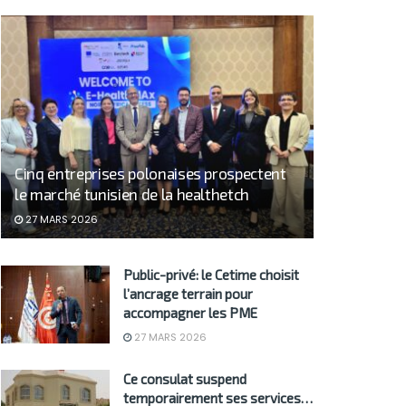
Cinq entreprises polonaises prospectent
le marché tunisien de la healthetch
27 MARS 2026
Public-privé: le Cetime choisit
l’ancrage terrain pour
accompagner les PME
27 MARS 2026
Ce consulat suspend
temporairement ses services…