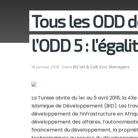
Tous les ODD 
l’ODD 5 : l’égal
18 janvier 2019
Dans
Biz'art & Cult
,
Eco
,
Managers
La Tunisie abrite du 1er au 5 avril 2018, la 
Islamique de Développement (BID). Les trava
développement de l’infrastructure en Afriqu
développement des affaires, l’autonomisati
financement du développement, la propriété i
technologiques au service du développemen