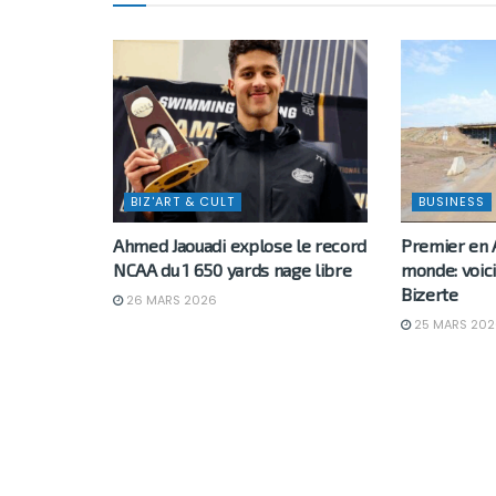
BIZ'ART & CULT
BUSINESS
Ahmed Jaouadi explose le record
Premier en 
NCAA du 1 650 yards nage libre
monde: voici
Bizerte
26 MARS 2026
25 MARS 202