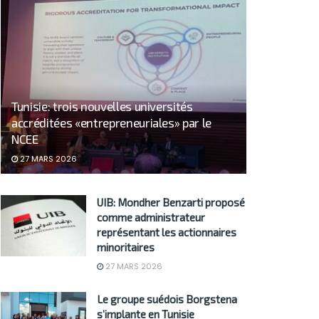
Tunisie: trois nouvelles universités
accréditées «entrepreneuriales» par le
NCEE
27 MARS 2026
UIB: Mondher Benzarti proposé
comme administrateur
représentant les actionnaires
minoritaires
27 MARS 2026
Le groupe suédois Borgstena
s’implante en Tunisie