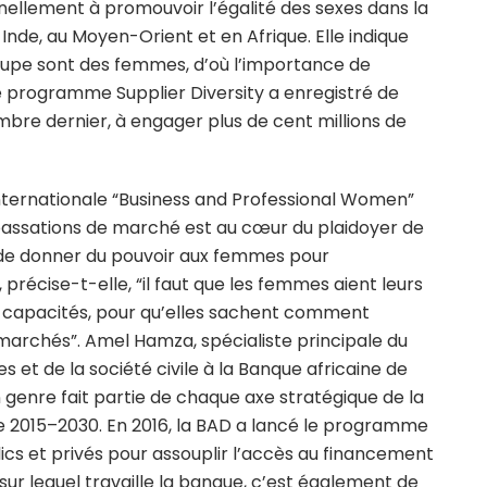
nellement à promouvoir l’égalité des sexes dans la
Inde, au Moyen-Orient et en Afrique. Elle indique
upe sont des femmes, d’où l’importance de
e programme Supplier Diversity a enregistré de
mbre dernier, à engager plus de cent millions de
internationale “Business and Professional Women”
passations de marché est au cœur du plaidoyer de
ce de donner du pouvoir aux femmes pour
récise-t-elle, “il faut que les femmes aient leurs
urs capacités, pour qu’elles sachent comment
marchés”. Amel Hamza, spécialiste principale du
t de la société civile à la Banque africaine de
genre fait partie de chaque axe stratégique de la
 2015–2030. En 2016, la BAD a lancé le programme
cs et privés pour assouplir l’accès au financement
ur lequel travaille la banque, c’est également de