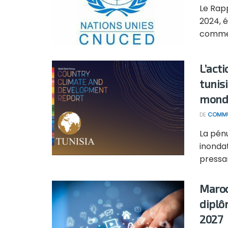
Le Rap
2024, é
commer
L’act
tunis
mond
DE
COMMU
La pénu
inondat
pressan
Maroc
diplô
2027