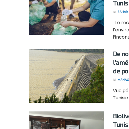
Tunis
DE
SAHAR
Le réc
l’envir
l’incon
De no
l’amél
de po
DE
MANAG
Vue gén
Tunisie 
Bioliv
Tunis