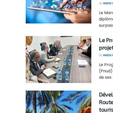
DE
AMENI 
Le Mar
diplôm
surpass
Le Pn
proje
DE
AMENI 
Le Pro
(Pnud) 
de ses 
Dével
Route
touri