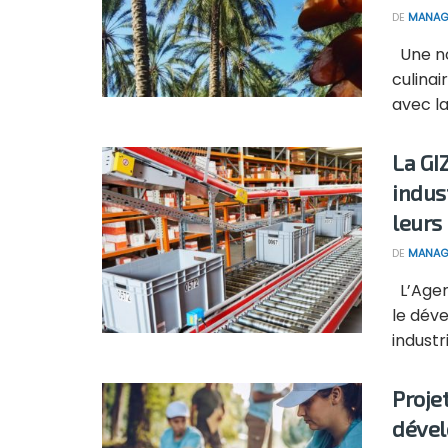
DE
MANAG
Une nou
culinai
avec la 
La GI
indus
leurs
DE
MANAG
L’Agen
le dév
industri
Proje
dével