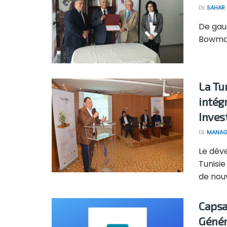
DE
SAHAR
De gau
Bowman 
La Tu
intég
Inves
DE
MANAG
Le dév
Tunisie
de nouv
Capsa
Génér