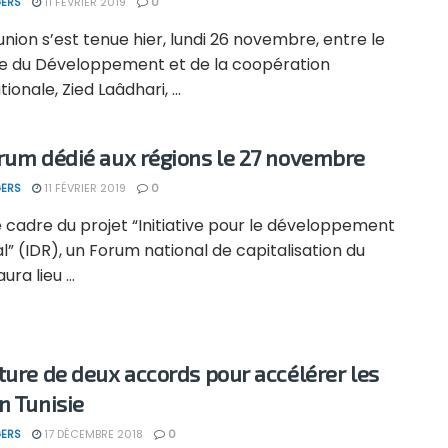
ERS
11 FÉVRIER 2019
0
nion s’est tenue hier, lundi 26 novembre, entre le
re du Développement et de la coopération
ionale, Zied Laâdhari, ...
rum dédié aux régions le 27 novembre
ERS
11 FÉVRIER 2019
0
 cadre du projet “Initiative pour le développement
l” (IDR), un Forum national de capitalisation du
ura lieu ...
ture de deux accords pour accélérer les
n Tunisie
ERS
17 DÉCEMBRE 2018
0