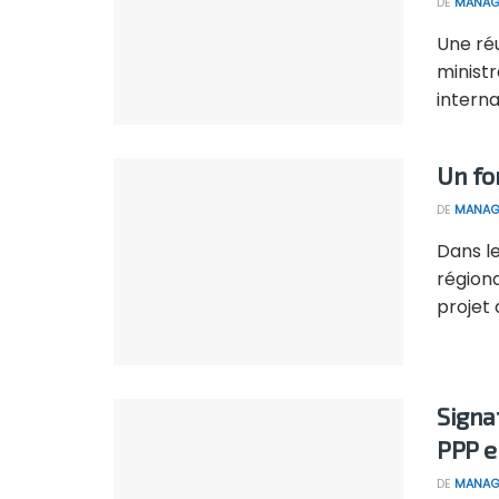
DE
MANAG
Une réu
minist
internat
Un fo
DE
MANAG
Dans le
régiona
projet a
Signa
PPP e
DE
MANAG