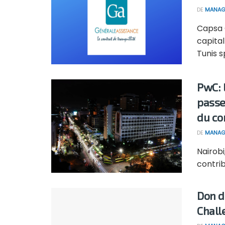
DE
MANAG
Capsa 
capita
Tunis s
PwC: 
passe
du co
DE
MANAG
Nairobi
contrib
Don de
Chall