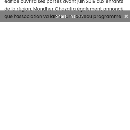
édifice ouvrira ses portes avant juin 2019 aux enfants
de la région. Mondher Ghazali a également annoncé
que l’association va lancer un nouveau programme
Share This
qui mettra en avant les femmes talentueuses
tunisiennes dans tous les domaines. Qu’il s’agisse de
l’art, de l’artisanat ou de la science, l’association
promet de déployer les efforts nécessaires pour
détecter et aider les talents féminins.
L’association Féminin by UIB et la Fondation solidarité
et innovation by UIB, présidée par Kamel Néji, ainsi
que la fondation Art et culture by UIB et dans le
cadre de la Journée internationale de la femme, ont
rendu hommage à Khalti Jemaa, la doyenne de la
poterie de Sejnane. Cette artisane âgée de plus de
80 ans s’est vu offrir à cette occasion un petit atelier
pour qu’elle puisse exposer ses créations dans les
meilleures conditions.