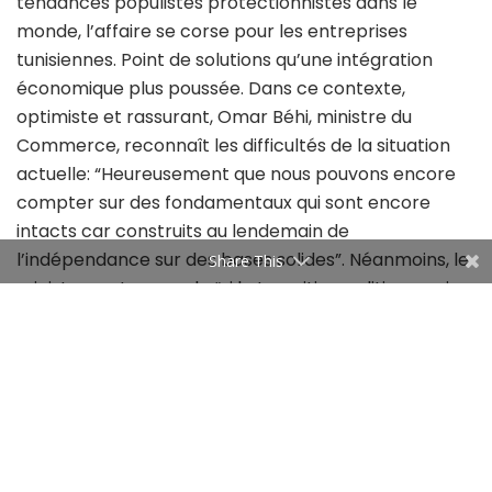
tendances populistes protectionnistes dans le
monde, l’affaire se corse pour les entreprises
tunisiennes. Point de solutions qu’une intégration
économique plus poussée. Dans ce contexte,
optimiste et rassurant, Omar Béhi, ministre du
Commerce, reconnaît les difficultés de la situation
actuelle: “Heureusement que nous pouvons encore
compter sur des fondamentaux qui sont encore
intacts car construits au lendemain de
l’indépendance sur des bases solides”. Néanmoins, le
Share This
ministre met en garde “si la transition politique, qui
dure depuis huit ans, se poursuit encore, ils risqueront
de disparaître”.
Jouer ses atouts
Pour sortir de son goulot d’étranglement, la Tunisie
n’a pas besoin de recommencer de zéro, mais il