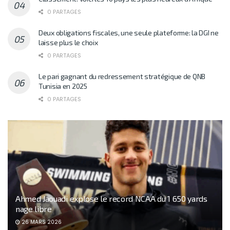
0 PARTAGES
Deux obligations fiscales, une seule plateforme: la DGI ne
laisse plus le choix
0 PARTAGES
Le pari gagnant du redressement stratégique de QNB
Tunisia en 2025
0 PARTAGES
Ahmed Jaouadi explose le record NCAA du 1 650 yards
nage libre
26 MARS 2026