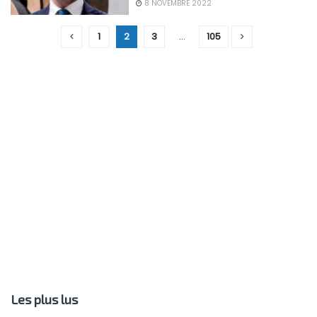
8 NOVEMBRE 2022
1
2
3
…
105
Les plus lus