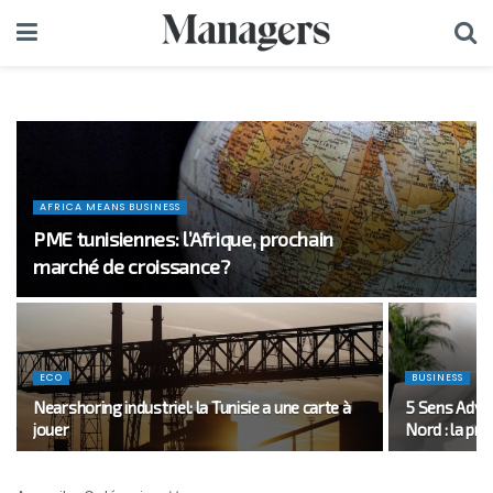
AFRICA MEANS BUSINESS
PME tunisiennes: l’Afrique, prochain
marché de croissance?
ECO
BUSINESS
Nearshoring industriel: la Tunisie a une carte à
5 Sens Adver
jouer
Nord : la pro