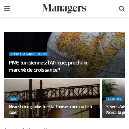
AFRICA MEANS BUSINESS
PME tunisiennes: l’Afrique, prochain
marché de croissance?
ECO
BUSINESS
Nearshoring industriel: la Tunisie a une carte à
5 Sens Adver
jouer
Nord : la pro