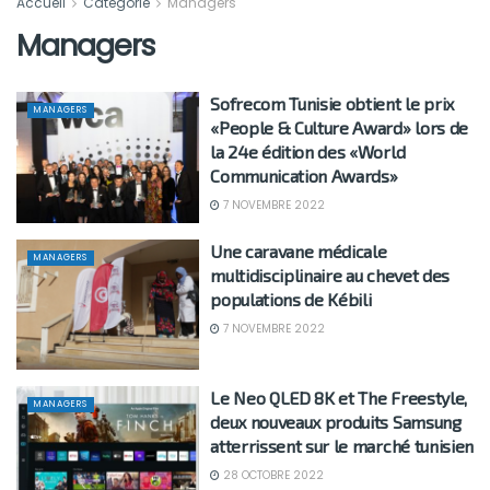
Accueil
Catégorie
Managers
Managers
Sofrecom Tunisie obtient le prix
MANAGERS
«People & Culture Award» lors de
la 24e édition des «World
Communication Awards»
7 NOVEMBRE 2022
Une caravane médicale
MANAGERS
multidisciplinaire au chevet des
populations de Kébili
7 NOVEMBRE 2022
Le Neo QLED 8K et The Freestyle,
MANAGERS
deux nouveaux produits Samsung
atterrissent sur le marché tunisien
28 OCTOBRE 2022