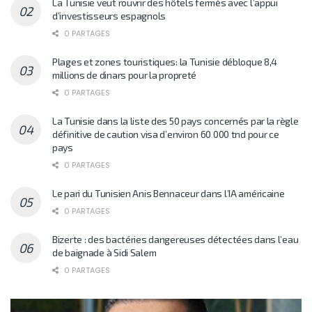
La Tunisie veut rouvrir des hôtels fermés avec l’appui
d’investisseurs espagnols
0 PARTAGES
Plages et zones touristiques: la Tunisie débloque 8,4
millions de dinars pour la propreté
0 PARTAGES
La Tunisie dans la liste des 50 pays concernés par la règle
définitive de caution visa d’environ 60 000 tnd pour ce
pays
0 PARTAGES
Le pari du Tunisien Anis Bennaceur dans l’IA américaine
0 PARTAGES
Bizerte : des bactéries dangereuses détectées dans l’eau
de baignade à Sidi Salem
0 PARTAGES