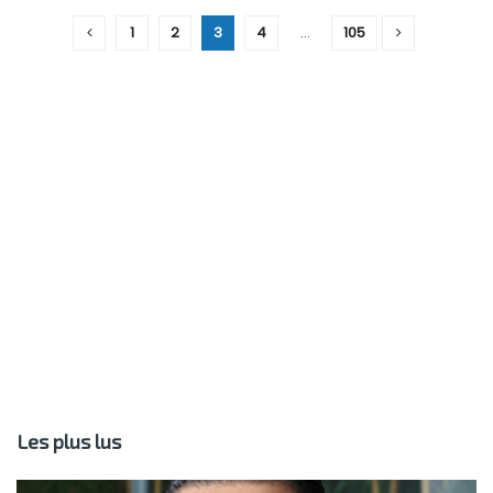
1
2
3
4
…
105
Les plus lus