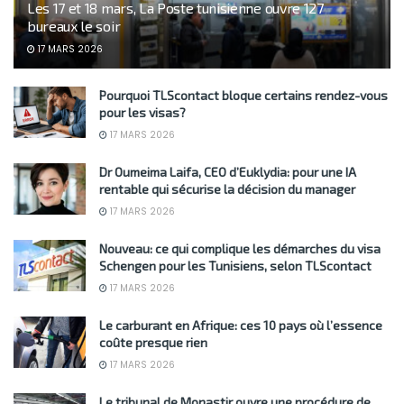
Les 17 et 18 mars, La Poste tunisienne ouvre 127
bureaux le soir
17 MARS 2026
Pourquoi TLScontact bloque certains rendez-vous
pour les visas?
17 MARS 2026
Dr Oumeima Laifa, CEO d’Euklydia: pour une IA
rentable qui sécurise la décision du manager
17 MARS 2026
Nouveau: ce qui complique les démarches du visa
Schengen pour les Tunisiens, selon TLScontact
17 MARS 2026
Le carburant en Afrique: ces 10 pays où l’essence
coûte presque rien
17 MARS 2026
Le tribunal de Monastir ouvre une procédure de