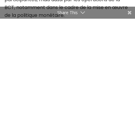
BCT, notamment dans le cadre de la mise en œuvre
Share This
de la politique monétaire.
Parmi les projets en cours figure l’extension du
système aux opérations en devises, ce qui
renforcerait la qualité et la fiabilité des transactions
financières internationales. Cette évolution pourrait
également servir de pierre angulaire pour
l’application des dispositions du nouveau Code des
changes, dont la promulgation se fait toujours
attendre.
Tags:
Elyssa-RTGS