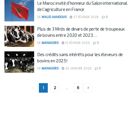
Le Maroc invité d’honneur du Salon international
de l’agriculture en France
DE
WALID HANDOUS
27 FÉVRIER 2025
0
Plus de 3 Mrds de dinars de perte de troupeaux
de bovins entre 2020 et 2023…
DE
MANAGERS
13 FÉVRIER 2025
0
Des crédits sans intérêts pour les éleveurs de
bovins en 2025!
DE
MANAGERS
23 JANVIER 2025
0
1
2
…
6