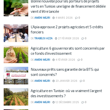
Bonne nouvelle pour les porteurs de projets
verts en Tunisie: une ligne de financement dédiée
vient d’être lancée
DE
AMENI MEJRI
4 MARS 2026
0
L’Apia approuve 2 projets agricoles et 5 crédits
fonciers
DE
TRABELSI AZZA
27 FÉVRIER 2026
0
Agriculture: 6 gouvernorats sont concernés par
ce fonds d’investissement
DE
AMENI MEJRI
4 FÉVRIER 2026
0
Nouveaux prêts sans garantie de la BTS: qui
sont concernés?
DE
AMENI MEJRI
23 JANVIER 2026
0
Agriculture en Tunisie : où va vraiment l’argent
des investissements ?
DE
AMENI MEJRI
12 DÉCEMBRE 2025
0