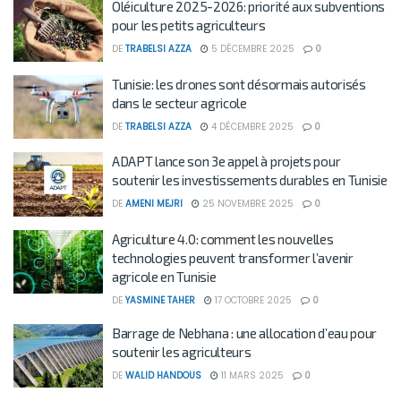
Oléiculture 2025-2026: priorité aux subventions
pour les petits agriculteurs
DE
TRABELSI AZZA
5 DÉCEMBRE 2025
0
Tunisie: les drones sont désormais autorisés
dans le secteur agricole
DE
TRABELSI AZZA
4 DÉCEMBRE 2025
0
ADAPT lance son 3e appel à projets pour
soutenir les investissements durables en Tunisie
DE
AMENI MEJRI
25 NOVEMBRE 2025
0
Agriculture 4.0: comment les nouvelles
technologies peuvent transformer l’avenir
agricole en Tunisie
DE
YASMINE TAHER
17 OCTOBRE 2025
0
Barrage de Nebhana : une allocation d’eau pour
soutenir les agriculteurs
DE
WALID HANDOUS
11 MARS 2025
0