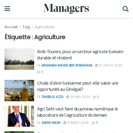
Accueil
Tag
Agriculture
Étiquette :
Agriculture
Ardii-Tounes, pour un secteur agricole tunisien
durable et résilient
DE
MOHAMED MAHER BEN ROMDHANE
16 JUILLET 2026
0
L’huile d’olive tunisienne peut-elle saisir une
opportunité au Sénégal?
DE
TRABELSI AZZA
29 MAI 2026
0
Agri Safe veut faire du jumeau numérique le
laboratoire de l’agriculture de demain
DE
AMENI MEJRI
14 MARS 2026
0