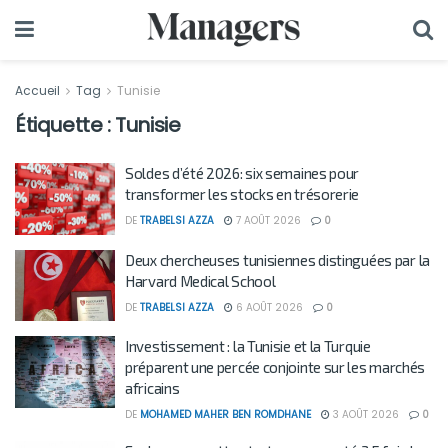
Accueil
Tag
Tunisie
Étiquette :
Tunisie
Soldes d’été 2026: six semaines pour
transformer les stocks en trésorerie
DE
TRABELSI AZZA
7 AOÛT 2026
0
Deux chercheuses tunisiennes distinguées par la
Harvard Medical School
DE
TRABELSI AZZA
6 AOÛT 2026
0
Investissement : la Tunisie et la Turquie
préparent une percée conjointe sur les marchés
africains
DE
MOHAMED MAHER BEN ROMDHANE
3 AOÛT 2026
0