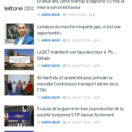
En deux ans, cette startup a rapporté 3,5 fois la
mise à son investisseur
DE
AMENI MEJRI
3 AOÛT 2026
0
La baisse du marché n’inquiète pas, «c’est une
opportunité»
DE
AMENI MEJRI
30 JUILLET 2026
0
La BCT maintient son taux directeur à 7%…
Détails
DE
AMENI MEJRI
30 JUILLET 2026
0
Ali Hanfi élu à l’unanimité pour présider la
nouvelle Commission transport aérien de la
FTAV
DE
AMENI MEJRI
29 JUILLET 2026
0
À cause de la guerre en Iran, la production de la
société tunisienne STIP baisse fortement
DE
AMENI MEJRI
28 JUILLET 2026
0