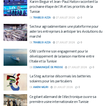
Karim Beguir et Jean-Paul Haton racontent la
prochaine étape de l’IA et les priorités de la
Tunisie
DE
TRABELSI AZZA
27 JUILLET 2026
0
Secteur agroalimentaire: une plateforme pour
aider les entreprises à anticiper les évolutions du
marché
DE
TRABELSI AZZA
27 JUILLET 2026
0
GNV confirme son engagement pour le
développement de la liaison maritime entre
l’Italie et la Tunisie
DE
COMMUNIQUÉ DE PRESSE
27 JUILLET 2026
0
La Steg autorise désormais les batteries
solaires pour les particuliers
DE
AMENI MEJRI
23 JUILLET 2026
0
Ce géant allemand de l’électronique ouvre sa
première usine internationale en Tunisie