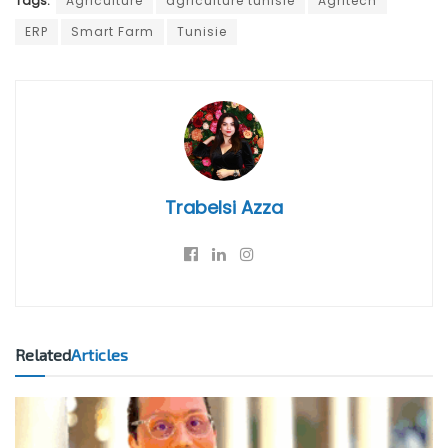
Tags:
Agriculture
agriculture tunisie
Agritech
ERP
Smart Farm
Tunisie
Trabelsi Azza
Related
Articles