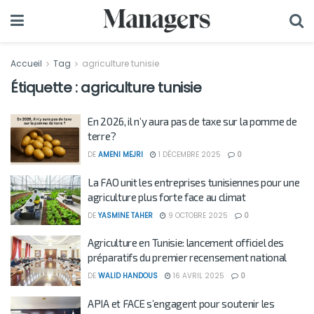
Accueil
Tag
agriculture tunisie
Étiquette :
agriculture tunisie
En 2026, il n’y aura pas de taxe sur la pomme de
terre?
DE
AMENI MEJRI
1 DÉCEMBRE 2025
0
La FAO unit les entreprises tunisiennes pour une
agriculture plus forte face au climat
DE
YASMINE TAHER
9 OCTOBRE 2025
0
Agriculture en Tunisie: lancement officiel des
préparatifs du premier recensement national
DE
WALID HANDOUS
16 AVRIL 2025
0
APIA et FACE s’engagent pour soutenir les