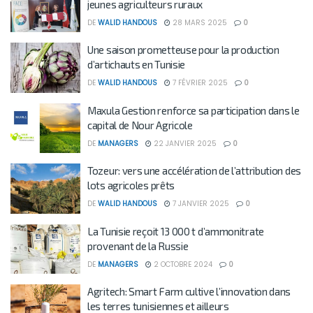
jeunes agriculteurs ruraux
DE
WALID HANDOUS
28 MARS 2025
0
Une saison prometteuse pour la production
d’artichauts en Tunisie
DE
WALID HANDOUS
7 FÉVRIER 2025
0
Maxula Gestion renforce sa participation dans le
capital de Nour Agricole
DE
MANAGERS
22 JANVIER 2025
0
Tozeur: vers une accélération de l’attribution des
lots agricoles prêts
DE
WALID HANDOUS
7 JANVIER 2025
0
La Tunisie reçoit 13 000 t d’ammonitrate
provenant de la Russie
DE
MANAGERS
2 OCTOBRE 2024
0
Agritech: Smart Farm cultive l’innovation dans
les terres tunisiennes et ailleurs