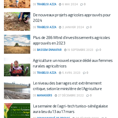
DE
TRABELSI AZZA
6 MAI 2024
0
De nouveaux projets agricoles approuvés pour
2024
DE
TRABELSI AZZA
2 JANVIER 2024
0
Plus de 286 Mtnd d’investissements agricoles
approuvés en 2023
DE
BASSEM ENNAIFAR
19 SEPTEMBRE 2023
0
Agriculture: un nouvel espace dédié aux femmes
rurales agricultrices
DE
TRABELSI AZZA
5 AVRIL 2023
0
Le niveau des barrages est extrêmement
critique, selon le ministère de l’Agriculture
DE
MANAGERS
27 DÉCEMBRE 2022
0
La semaine de l’agri-tech tuniso-sénégalaise
aura lieu du 13 au 17 mars